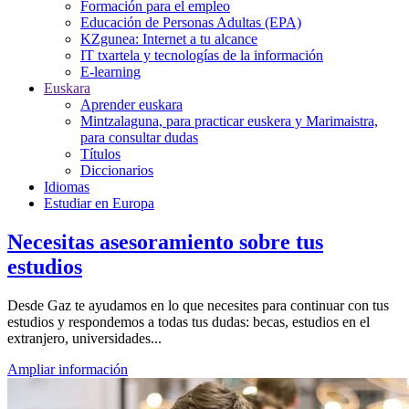
Formación para el empleo
Educación de Personas Adultas (EPA)
KZgunea: Internet a tu alcance
IT txartela y tecnologías de la información
E-learning
Euskara
Aprender euskara
Mintzalaguna, para practicar euskera y Marimaistra,
para consultar dudas
Títulos
Diccionarios
Idiomas
Estudiar en Europa
Necesitas asesoramiento sobre tus
estudios
Desde Gaz te ayudamos en lo que necesites para continuar con tus
estudios y respondemos a todas tus dudas: becas, estudios en el
extranjero, universidades...
Ampliar información