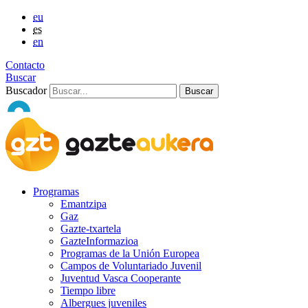
eu
es
en
Contacto
Buscar
Buscador
Programas
Emantzipa
Gaz
Gazte-txartela
GazteInformazioa
Programas de la Unión Europea
Campos de Voluntariado Juvenil
Juventud Vasca Cooperante
Tiempo libre
Albergues juveniles