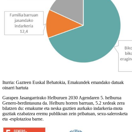
Iturria: Gazteen Euskal Behatokia, Emakundek emandako datuak
oinarri hartuta
Garapen Jasangarrirako Helburuen 2030 Agendaren 5. helburua
Genero-berdintasuna da. Helburu horren barruan, 5.2 xedeak zera
bilatzen du: emakume eta neska guztien aurkako indarkeria-mota
guztiak ezabatzea eremu publikoan zein pribatuan, sexu-salerosketa
eta -esplotazioa barne.