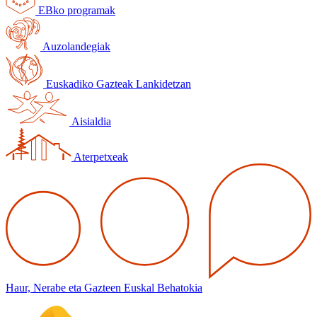
EBko programak
Auzolandegiak
Euskadiko Gazteak Lankidetzan
Aisialdia
Aterpetxeak
Haur, Nerabe eta Gazteen Euskal Behatokia