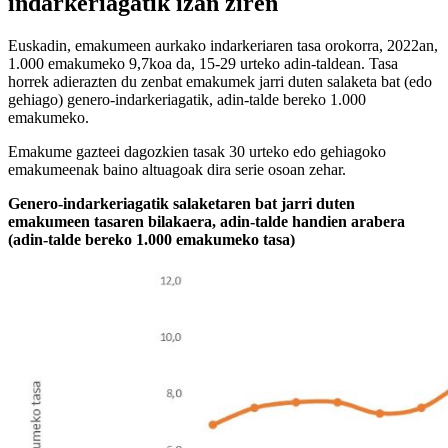
indarkeriagatik izan ziren
Euskadin, emakumeen aurkako indarkeriaren tasa orokorra, 2022an,
1.000 emakumeko 9,7koa da, 15-29 urteko adin-taldean. Tasa
horrek adierazten du zenbat emakumek jarri duten salaketa bat (edo
gehiago) genero-indarkeriagatik, adin-talde bereko 1.000
emakumeko.
Emakume gazteei dagozkien tasak 30 urteko edo gehiagoko
emakumeenak baino altuagoak dira serie osoan zehar.
Genero-indarkeriagatik salaketaren bat jarri duten
emakumeen tasaren bilakaera, adin-talde handien arabera
(adin-talde bereko 1.000 emakumeko tasa)