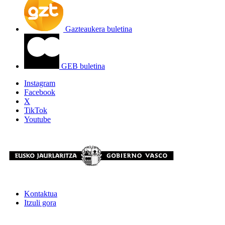
Gazteaukera buletina
GEB buletina
Instagram
Facebook
X
TikTok
Youtube
Kontaktua
Itzuli gora