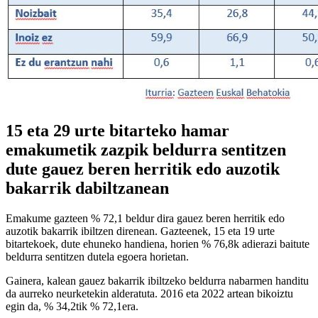
15 eta 29 urte bitarteko hamar
emakumetik zazpik beldurra sentitzen
dute gauez beren herritik edo auzotik
bakarrik dabiltzanean
Emakume gazteen % 72,1 beldur dira gauez beren herritik edo
auzotik bakarrik ibiltzen direnean. Gazteenek, 15 eta 19 urte
bitartekoek, dute ehuneko handiena, horien % 76,8k adierazi baitute
beldurra sentitzen dutela egoera horietan.
Gainera, kalean gauez bakarrik ibiltzeko beldurra nabarmen handitu
da aurreko neurketekin alderatuta. 2016 eta 2022 artean bikoiztu
egin da, % 34,2tik % 72,1era.