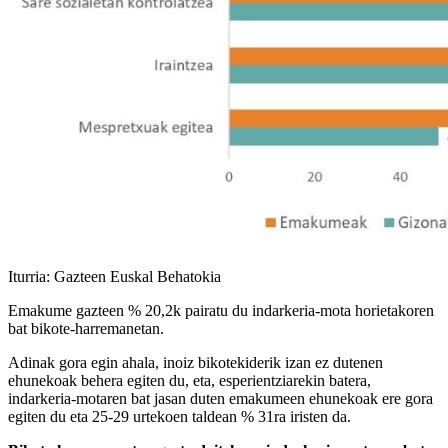
Iturria: Gazteen Euskal Behatokia
Emakume gazteen % 20,2k pairatu du indarkeria-mota horietakoren
bat bikote-harremanetan.
Adinak gora egin ahala, inoiz bikotekiderik izan ez dutenen
ehunekoak behera egiten du, eta, esperientziarekin batera,
indarkeria-motaren bat jasan duten emakumeen ehunekoak ere gora
egiten du eta 25-29 urtekoen taldean % 31ra iristen da.