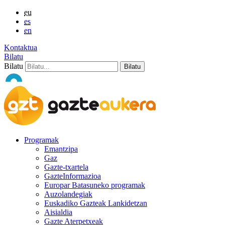
eu
es
en
Kontaktua
Bilatu
Bilatu
Programak
Emantzipa
Gaz
Gazte-txartela
GazteInformazioa
Europar Batasuneko programak
Auzolandegiak
Euskadiko Gazteak Lankidetzan
Aisialdia
Gazte Aterpetxeak