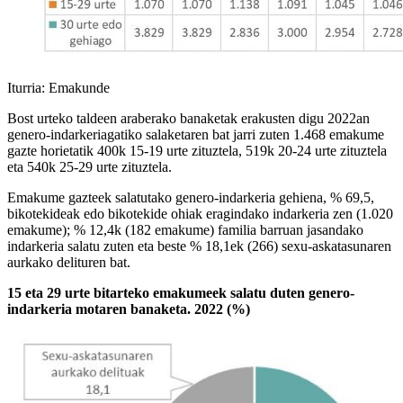
Iturria: Emakunde
Bost urteko taldeen araberako banaketak erakusten digu 2022an
genero-indarkeriagatiko salaketaren bat jarri zuten 1.468 emakume
gazte horietatik 400k 15-19 urte zituztela, 519k 20-24 urte zituztela
eta 540k 25-29 urte zituztela.
Emakume gazteek salatutako genero-indarkeria gehiena, % 69,5,
bikotekideak edo bikotekide ohiak eragindako indarkeria zen (1.020
emakume); % 12,4k (182 emakume) familia barruan jasandako
indarkeria salatu zuten eta beste % 18,1ek (266) sexu-askatasunaren
aurkako delituren bat.
15 eta 29 urte bitarteko emakumeek salatu duten genero-
indarkeria motaren banaketa. 2022 (%)