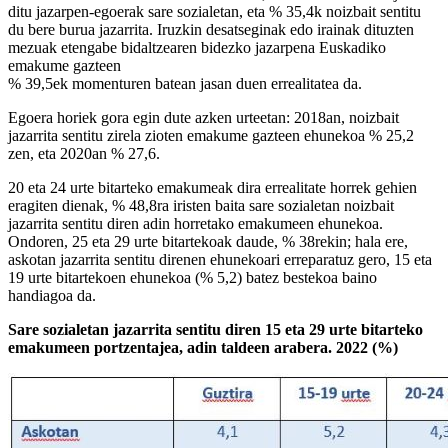
ditu jazarpen-egoerak sare sozialetan, eta % 35,4k noizbait sentitu
du bere burua jazarrita. Iruzkin desatseginak edo irainak dituzten
mezuak etengabe bidaltzearen bidezko jazarpena Euskadiko
emakume gazteen
% 39,5ek momenturen batean jasan duen errealitatea da.
Egoera horiek gora egin dute azken urteetan: 2018an, noizbait
jazarrita sentitu zirela zioten emakume gazteen ehunekoa % 25,2
zen, eta 2020an % 27,6.
20 eta 24 urte bitarteko emakumeak dira errealitate horrek gehien
eragiten dienak, % 48,8ra iristen baita sare sozialetan noizbait
jazarrita sentitu diren adin horretako emakumeen ehunekoa.
Ondoren, 25 eta 29 urte bitartekoak daude, % 38rekin; hala ere,
askotan jazarrita sentitu direnen ehunekoari erreparatuz gero, 15 eta
19 urte bitartekoen ehunekoa (% 5,2) batez bestekoa baino
handiagoa da.
Sare sozialetan jazarrita sentitu diren 15 eta 29 urte bitarteko
emakumeen portzentajea, adin taldeen arabera. 2022 (%)