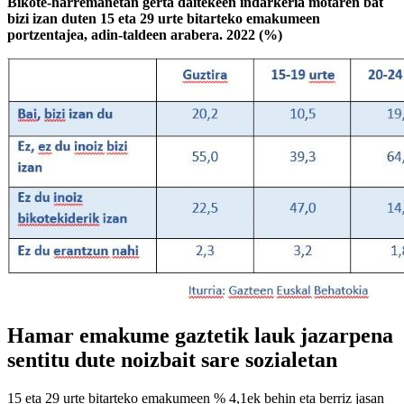
Bikote-harremanetan gerta daitekeen indarkeria motaren bat
bizi izan duten 15 eta 29 urte bitarteko emakumeen
portzentajea, adin-taldeen arabera. 2022 (%)
Hamar emakume gaztetik lauk jazarpena
sentitu dute noizbait sare sozialetan
15 eta 29 urte bitarteko emakumeen % 4,1ek behin eta berriz jasan