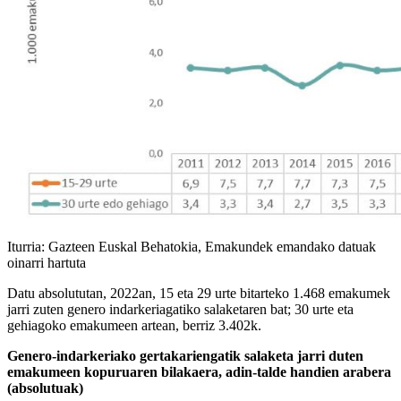
Iturria: Gazteen Euskal Behatokia, Emakundek emandako datuak
oinarri hartuta
Datu absolututan, 2022an, 15 eta 29 urte bitarteko 1.468 emakumek
jarri zuten genero indarkeriagatiko salaketaren bat; 30 urte eta
gehiagoko emakumeen artean, berriz 3.402k.
Genero-indarkeriako gertakariengatik salaketa jarri duten
emakumeen kopuruaren bilakaera, adin-talde handien arabera
(absolutuak)