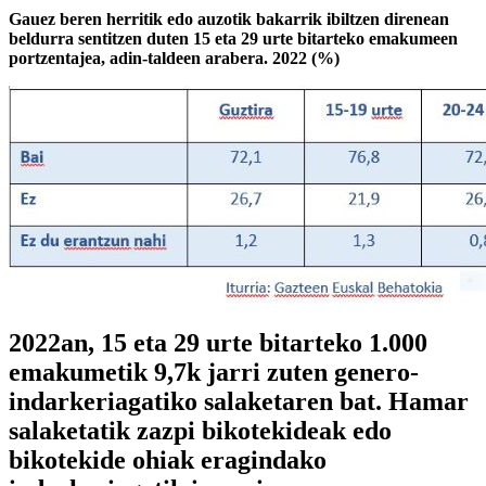
Gauez beren herritik edo auzotik bakarrik ibiltzen direnean
beldurra sentitzen duten 15 eta 29 urte bitarteko emakumeen
portzentajea, adin-taldeen arabera. 2022 (%)
2022an, 15 eta 29 urte bitarteko 1.000
emakumetik 9,7k jarri zuten genero-
indarkeriagatiko salaketaren bat. Hamar
salaketatik zazpi bikotekideak edo
bikotekide ohiak eragindako