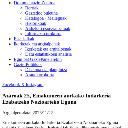
Dokumentazio Zentroa
Berriak
Gaztedoc buletina
Katalogoa - Maileguak
Historikoak
Aldizkari espezializatuak
Informazio orokorra
Estatistikak
Ikerketak eta argitalpenak
Ikerketak eta argitalpenak
Datu estatistikoen analisia
Egin bat GaztePanelarekin
Gazte-Politikak
Diseinua eta plangintza
Araudi orokorra
Facebook
X
Instagram
Azaroak 25, Emakumeen aurkako Indarkeria
Ezabatzeko Nazioarteko Eguna
Argitalpen-data:
2023/11/22
Emakumeen aurkako Indarkeria Ezabatzeko Nazioarteko Eguna
dela eta, Gazteen Euskal Behatokiak Euskadiko emakume gazteek