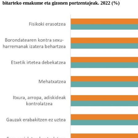
bitarteko emakume eta gizonen portzentajeak. 2022 (%)