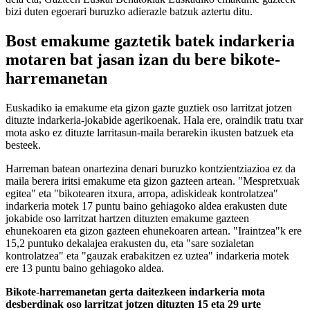
bizi duten egoerari buruzko adierazle batzuk aztertu ditu.
Bost emakume gaztetik batek indarkeria
motaren bat jasan izan du bere bikote-
harremanetan
Euskadiko ia emakume eta gizon gazte guztiek oso larritzat jotzen
dituzte indarkeria-jokabide agerikoenak. Hala ere, oraindik tratu txar
mota asko ez dituzte larritasun-maila berarekin ikusten batzuek eta
besteek.
Harreman batean onartezina denari buruzko kontzientziazioa ez da
maila berera iritsi emakume eta gizon gazteen artean. "Mespretxuak
egitea" eta "bikotearen itxura, arropa, adiskideak kontrolatzea"
indarkeria motek 17 puntu baino gehiagoko aldea erakusten dute
jokabide oso larritzat hartzen dituzten emakume gazteen
ehunekoaren eta gizon gazteen ehunekoaren artean. "Iraintzea"k ere
15,2 puntuko dekalajea erakusten du, eta "sare sozialetan
kontrolatzea" eta "gauzak erabakitzen ez uztea" indarkeria motek
ere 13 puntu baino gehiagoko aldea.
Bikote-harremanetan gerta daitezkeen indarkeria mota
desberdinak oso larritzat jotzen dituzten 15 eta 29 urte