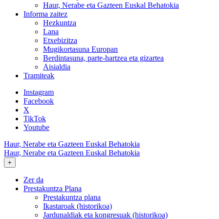
Haur, Nerabe eta Gazteen Euskal Behatokia
Informa zaitez
Hezkuntza
Lana
Etxebizitza
Mugikortasuna Europan
Berdintasuna, parte-hartzea eta gizartea
Aisialdia
Tramiteak
Instagram
Facebook
X
TikTok
Youtube
Haur, Nerabe eta Gazteen Euskal Behatokia
Haur, Nerabe eta Gazteen Euskal Behatokia
+
Zer da
Prestakuntza Plana
Prestakuntza plana
Ikastaroak (historikoa)
Jardunaldiak eta kongresuak (historikoa)