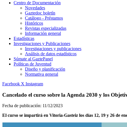
Centro de Documentación
Novedades
Gaztedoc boletín
Catálogo - Préstamos
Históricos
Revistas especializadas
Información general
Estadísticas
Investigaciones y Publicaciones
Investigaciones y publicaciones
Análisis de datos estadísticos
Súmate al GaztePanel
Políticas de Juventud
Diseño y planificación
Normativa general
Facebook
X
Instagram
Cancelado el curso sobre la Agenda 2030 y los Objetiv
Fecha de publicación:
11/12/2023
El curso se impartirá en Vitoria-Gasteiz los días 12, 19 y 26 de en