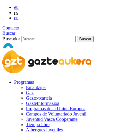
eu
es
en
Contacto
Buscar
Buscador
Programas
Emantzipa
Gaz
Gazte-txartela
GazteInformazioa
Programas de la Unión Europea
Campos de Voluntariado Juvenil
Juventud Vasca Cooperante
Tiempo libre
Albergues juveniles