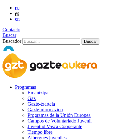
eu
es
en
Contacto
Buscar
Buscador
Programas
Emantzipa
Gaz
Gazte-txartela
GazteInformazioa
Programas de la Unión Europea
Campos de Voluntariado Juvenil
Juventud Vasca Cooperante
Tiempo libre
Albergues juveniles