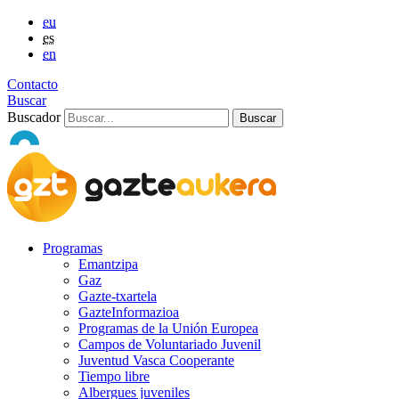
eu
es
en
Contacto
Buscar
Buscador
Programas
Emantzipa
Gaz
Gazte-txartela
GazteInformazioa
Programas de la Unión Europea
Campos de Voluntariado Juvenil
Juventud Vasca Cooperante
Tiempo libre
Albergues juveniles