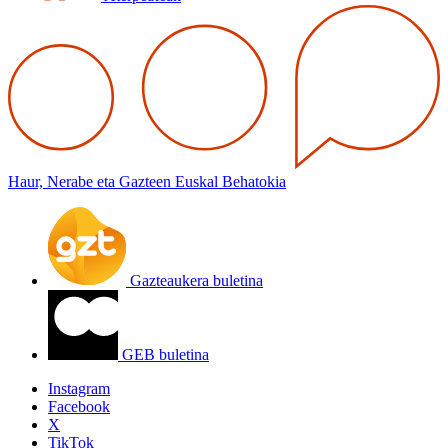
Haur, Nerabe eta Gazteen Euskal Behatokia
Gazteaukera buletina
GEB buletina
Instagram
Facebook
X
TikTok