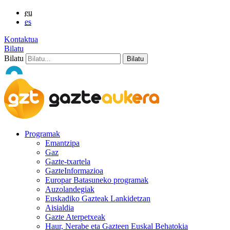
eu
es
Kontaktua
Bilatu
Bilatu
Programak
Emantzipa
Gaz
Gazte-txartela
GazteInformazioa
Europar Batasuneko programak
Auzolandegiak
Euskadiko Gazteak Lankidetzan
Aisialdia
Gazte Aterpetxeak
Haur, Nerabe eta Gazteen Euskal Behatokia