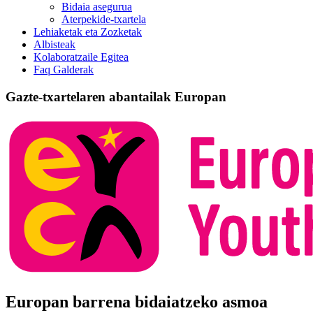
Bidaia asegurua
Aterpekide-txartela
Lehiaketak eta Zozketak
Albisteak
Kolaboratzaile Egitea
Faq Galderak
Gazte-txartelaren abantailak Europan
Europan barrena bidaiatzeko asmoa