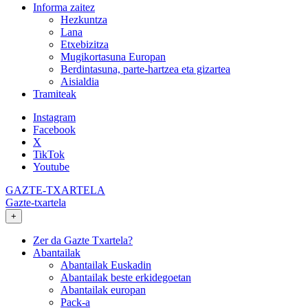
Informa zaitez
Hezkuntza
Lana
Etxebizitza
Mugikortasuna Europan
Berdintasuna, parte-hartzea eta gizartea
Aisialdia
Tramiteak
Instagram
Facebook
X
TikTok
Youtube
GAZTE-TXARTELA
Gazte-txartela
+
Zer da Gazte Txartela?
Abantailak
Abantailak Euskadin
Abantailak beste erkidegoetan
Abantailak europan
Pack-a