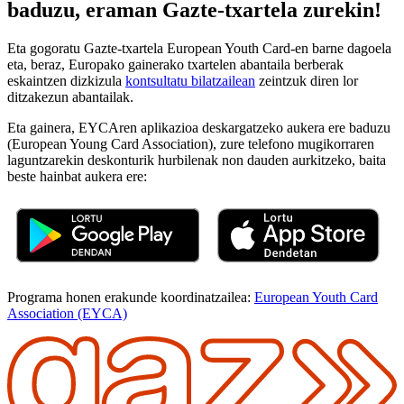
baduzu, eraman Gazte-txartela zurekin!
Eta gogoratu Gazte-txartela European Youth Card-en barne dagoela
eta, beraz, Europako gainerako txartelen abantaila berberak
eskaintzen dizkizula
kontsultatu bilatzailean
zeintzuk diren lor
ditzakezun abantailak.
Eta gainera, EYCAren aplikazioa deskargatzeko aukera ere baduzu
(European Young Card Association), zure telefono mugikorraren
laguntzarekin deskonturik hurbilenak non dauden aurkitzeko, baita
beste hainbat aukera ere:
Programa honen erakunde koordinatzailea:
European Youth Card
Association (EYCA)