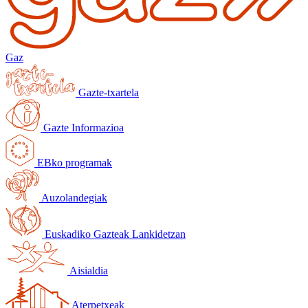
Gaz
Gazte-txartela
Gazte Informazioa
EBko programak
Auzolandegiak
Euskadiko Gazteak Lankidetzan
Aisialdia
Aterpetxeak