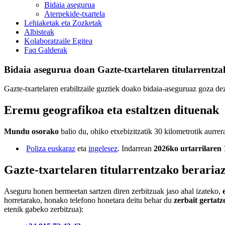
Bidaia asegurua
Aterpekide-txartela
Lehiaketak eta Zozketak
Albisteak
Kolaboratzaile Egitea
Faq Galderak
Bidaia asegurua doan Gazte-txartelaren titularrentz
Gazte-txartelaren erabiltzaile guztiek doako bidaia-aseguruaz goza de
Eremu geografikoa eta estaltzen dituenak
Mundu osorako
balio du, ohiko etxebizitzatik 30 kilometrotik aurre
Poliza euskaraz
eta
ingelesez
. Indarrean
2026ko urtarrilaren
Gazte-txartelaren titularrentzako berariaz
Aseguru honen bermeetan sartzen diren zerbitzuak jaso ahal izateko,
horretarako, honako telefono honetara deitu behar du
zerbait gertat
etenik gabeko zerbitzua):