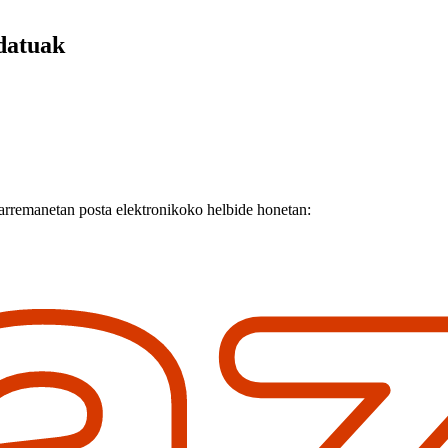
 datuak
arremanetan posta elektronikoko helbide honetan: