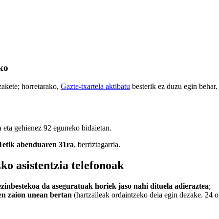
ako
zakete; horretarako,
Gazte-txartela aktibatu
besterik ez duzu egin behar.
ra eta gehienez
92
eguneko bidaietan.
 1etik abenduaren 31ra
, berriztagarria.
ko asistentzia telefonoak
ezinbestekoa da aseguratuak horiek jaso nahi dituela adieraztea
;
zen zaion unean bertan
(hartzaileak ordaintzeko deia egin dezake. 24 