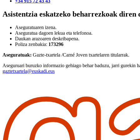
+34 915 72 43 43
Asistentzia eskatzeko beharrezkoak diren
Aseguratuaren izena.
Aseguratua dagoen lekua eta telefonoa.
Daukan arazoaren deskribapena.
Poliza zenbakia:
173296
Aseguratuak:
Gazte-txartela /Carné Joven txartelaren titularrak.
Aseguruari buruzko informazio gehiago behar baduzu, jarri gurekin h
gaztetxartela@euskadi.eus