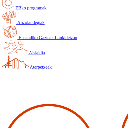
EBko programak
Auzolandegiak
Euskadiko Gazteak Lankidetzan
Aisialdia
Aterpetxeak