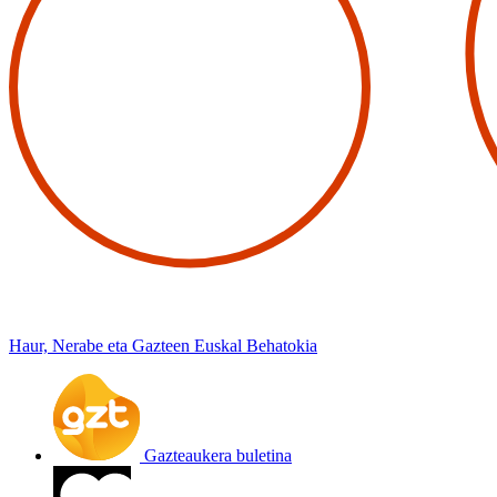
Haur, Nerabe eta Gazteen Euskal Behatokia
Gazteaukera buletina