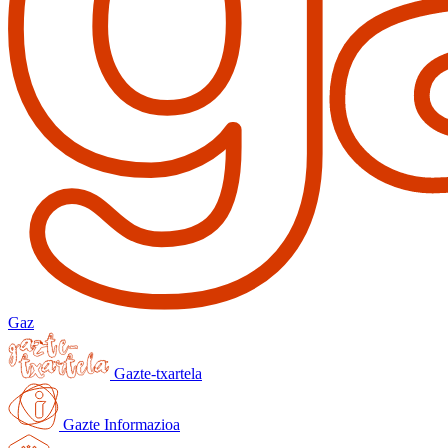
Gaz
Gazte-txartela
Gazte Informazioa