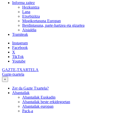
Informa zaitez
Hezkuntza
Lana
Etxebizitza
Mugikortasuna Europan
Berdintasuna, parte-hartzea eta gizartea
Aisialdia
Tramiteak
Instagram
Facebook
X
TikTok
Youtube
GAZTE-TXARTELA
Gazte-txartela
+
Zer da Gazte Txartela?
Abantailak
Abantailak Euskadin
Abantailak beste erkidegoetan
Abantailak europan
Pack-a