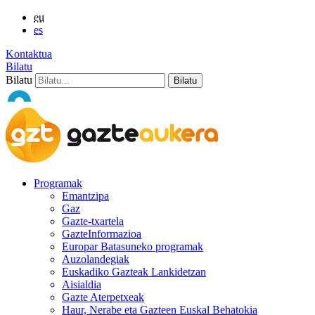
eu
es
Kontaktua
Bilatu
Bilatu
Programak
Emantzipa
Gaz
Gazte-txartela
GazteInformazioa
Europar Batasuneko programak
Auzolandegiak
Euskadiko Gazteak Lankidetzan
Aisialdia
Gazte Aterpetxeak
Haur, Nerabe eta Gazteen Euskal Behatokia