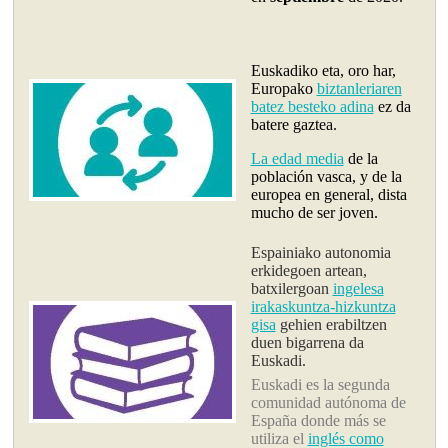
Euskadiko eta, oro har,
Europako
biztanleriaren
batez besteko adina
ez da
batere gaztea.
La edad media
de la
población vasca, y de la
europea en general, dista
mucho de ser joven.
Espainiako autonomia
erkidegoen artean,
batxilergoan
ingelesa
irakaskuntza-hizkuntza
gisa
gehien erabiltzen
duen bigarrena da
Euskadi.
Euskadi es la segunda
comunidad autónoma de
España donde más se
utiliza el
inglés como