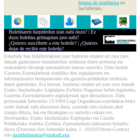
lengua de enseñanza
en
bachillerato.
Buletinaren harpidedun izan nahi duzu?
|
Ez
duzu buletina gehiagotan jaso nahi?
¿
Quieres suscribirte a este boletín?
| ¿
Quieres
dejar de recibir este boletín?
Eskabide hau bidaltzerakoan zure baimena ematen ari zara zure
datuak gazteriaren munduarekin zerikusia duten pertsona eta
erakundeen fitxategi automatizatu batean sartzeko. Datu horiek
Gazteria Zuzendaritzak erabiliko ditu argitalpenen eta
informazioaren hedapenerako eta gazteria-politikekin zerikusia
duten gaietarako. Era berean, baimena ematen ari zara zure datuak
Eusko Jaurlaritzako Argitalpen Zerbitzu Nagusiari behin lagatzeko,
Gazteria Zuzendaritzaren argitalpenak igor diezazkizun. Datu
pertsonalak babesteko 15/1999 Lege Organikoan ezarritakoa betez
zeure datuak nahi duzunean ikusi, zuzendu edo ezabatu ahal
izango dituzu, bai eta fitxategian ez sartzeko eskatu ere.
Horretarako, Eusko Jaurlaritzako Enpleguko eta Gizarte
Politiketako Saileko Zerbitzu Zuzendaritzari jakinarazi beharko
diozu (Donostia-San Sebastián kalea, 1 - 01010Vitoria-Gasteiz)
edo
gaztebehatokia@euskadi.eus
.