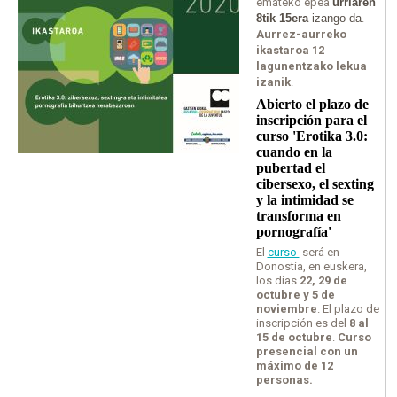
emateko epea
urriaren
8tik 15era
izango da
.
Aurrez-aurreko
ikastaroa 12
lagunentzako lekua
izanik
.
Abierto el plazo de
inscripción para el
curso 'Erotika 3.0:
cuando en la
pubertad el
cibersexo, el sexting
y la intimidad se
transforma en
pornografía'
El
curso
será en
Donostia,
en
euskera,
los días
22, 29 de
octubre y 5 de
noviembre
. El plazo de
inscripción es del
8 al
15 de octubre
.
Curso
presencial con un
máximo de 12
personas
.