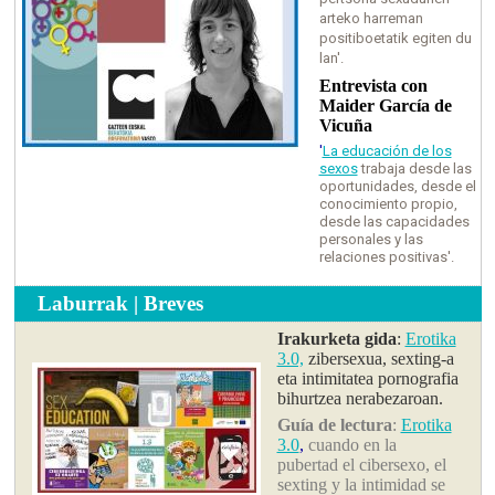
arteko harreman
positiboetatik egiten du
lan'
.
Entrevista con
Maider García de
Vicuña
'
La educación de los
sexos
trabaja desde las
oportunidades, desde el
conocimiento propio,
desde las capacidades
personales y las
relaciones positivas'
.
Laburrak | Breves
Irakurketa gida
:
Erotika
3.0,
zibersexua, sexting-a
eta intimitatea pornografia
bihurtzea nerabezaroan
.
Guía de lectura
:
Erotika
3.0
,
cuando en la
pubertad el cibersexo, el
sexting y la intimidad se