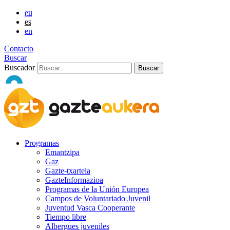
eu
es
en
Contacto
Buscar
Buscador
Programas
Emantzipa
Gaz
Gazte-txartela
GazteInformazioa
Programas de la Unión Europea
Campos de Voluntariado Juvenil
Juventud Vasca Cooperante
Tiempo libre
Albergues juveniles