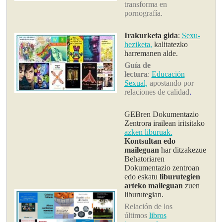
transforma en
pornografía
.
Irakurketa gida
:
Sexu-
heziketa,
kalitatezko
harremanen alde
.
Guía de
lectura
:
Educación
Sexual,
apostando por
relaciones de calidad
.
GEBren Dokumentazio
Zentrora irailean iritsitako
azken liburuak.
Kontsultan edo
maileguan
har ditzakezue
Behatoriaren
Dokumentazio zentroan
edo eskatu
liburutegien
arteko maileguan
zuen
liburutegian.
Relación de los
últimos
libros