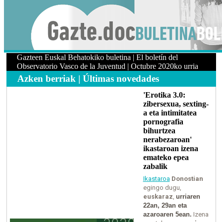
Gazteen Euskal Behatokiko buletina | El boletín del
Observatorio Vasco de la Juventud | Octubre 2020ko urria
Azken berriak | Últimas novedades
'Erotika 3.0:
zibersexua, sexting-
a eta intimitatea
pornografia
bihurtzea
nerabezaroan'
ikastaroan izena
emateko epea
zabalik
Ikastaroa
Donostian
egingo dugu,
euskaraz
,
urriaren
22an, 29an eta
azaroaren 5ean.
Izena