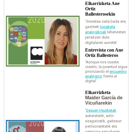
Elkarrizketa Ane
Ortiz
Ballesterosekin
‘Sinestea zaila bada ere,
gazteek
topaketa
analogikoak
lehenesten
jarraitzen dute
digitalaren aurretik’
.
Entrevista con Ane
Ortiz Ballesteros
'Aunque nos cueste
creerlo, la juventud sigue
priorizando el
encuentro
analógico
frente al
digital'.
Elkarrizketa
Maider García de
Vicuñarekin
'
Sexuen Heziketak
aukeretatik, auto-
ezagutzatik, gaitasun
pertsonaletatik eta
pertsona sexudunen