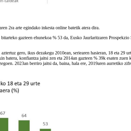
n 2ra arte egindako inkesta online batetik atera dira.
 bitarteko gazteen ehunekoa % 53 da, Eusko Jaurlaritzaren Prospekzio
ztertuz gero, ikus dezakegu 2010ean, seriearen hasieran, 18 eta 29 urt
in batera, konfiantza jaitsi zen eta 2014an gazteen % 39k esaten zue
zegoen. 2023an berriro jaitsi da, baina, hala ere, 2019aren aurretiko zi