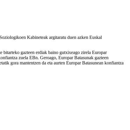
 Soziologikoen Kabineteak argitaratu duen azken Euskal
e bitarteko gazteen erdiak baino gutxixeago zirela Europar
n konfiantza zuela EBn. Geroago, Europar Batasunak gazteen
fretatik gora mantentzen da eta aurten Europar Batasunean konfiantza