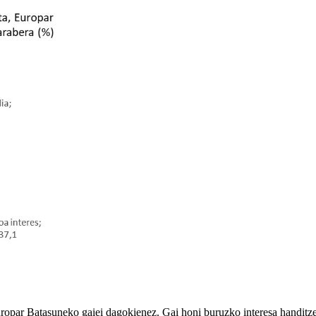
opar Batasuneko gaiei dagokienez. Gai honi buruzko interesa handitze