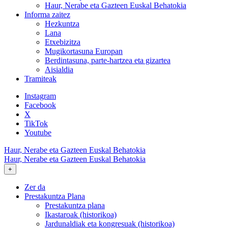
Haur, Nerabe eta Gazteen Euskal Behatokia
Informa zaitez
Hezkuntza
Lana
Etxebizitza
Mugikortasuna Europan
Berdintasuna, parte-hartzea eta gizartea
Aisialdia
Tramiteak
Instagram
Facebook
X
TikTok
Youtube
Haur, Nerabe eta Gazteen Euskal Behatokia
Haur, Nerabe eta Gazteen Euskal Behatokia
+
Zer da
Prestakuntza Plana
Prestakuntza plana
Ikastaroak (historikoa)
Jardunaldiak eta kongresuak (historikoa)