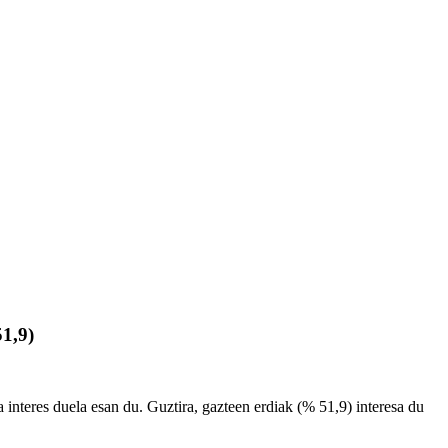
51,9)
interes duela esan du. Guztira, gazteen erdiak (% 51,9) interesa du