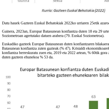
Datu hauek Gazteen Euskal Behatokiak 2022ko urriaren 25etik azaroare
Gainera, 2023an, Europar Batasunean konfiantza duten 18 eta 29 urte
Soziometroan agertutako datuen arabera (79. Euskal Soziometroa).
Euskadiko gazteek Europar Batasunean duten konfiantzaren bilakaera a
Batasunean konfiantza zuten gazteak (% 47). Krisialdi ekonomikoarek
konfiantza berreskuratu zuen eta, 2019 eta 2022 artean, % 60tik gora 
duten gazteen ehunekoa % 53 da.