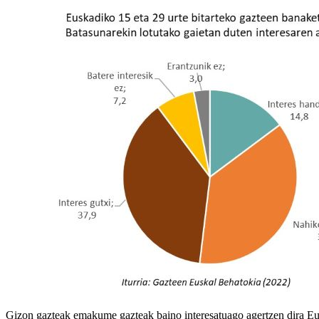
Gizon gazteak emakume gazteak baino interesatuago agertzen dira Eur