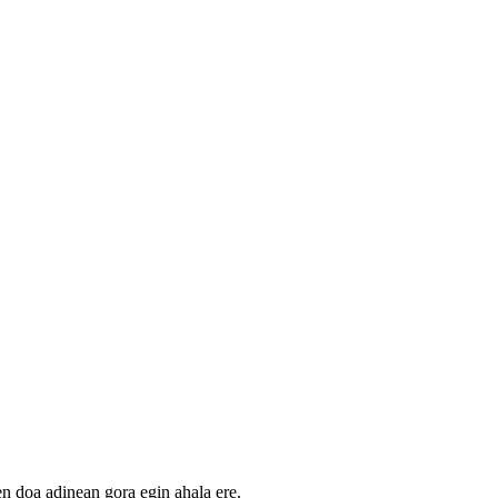
n doa adinean gora egin ahala ere.