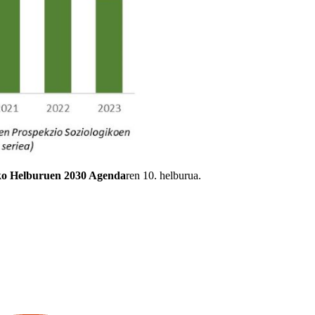
ko Helburuen 2030 Agenda
ren 10. helburua.