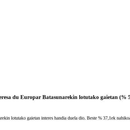
teresa du Europar Batasunarekin lotutako gaietan (% 
kin lotutako gaietan interes handia duela dio. Beste % 37,1ek nahikoa 