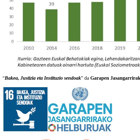
“
Bakea, Justizia eta Instituzio sendoak
” da
Garapen Jasangarrira