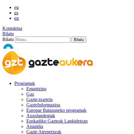
eu
es
en
Kontaktua
Bilatu
Bilatu
Programak
Emantzipa
Gaz
Gazte-txartela
GazteInformazioa
Europar Batasuneko programak
Auzolandegiak
Euskadiko Gazteak Lankidetzan
Aisialdia
Gazte Aterpetxeak