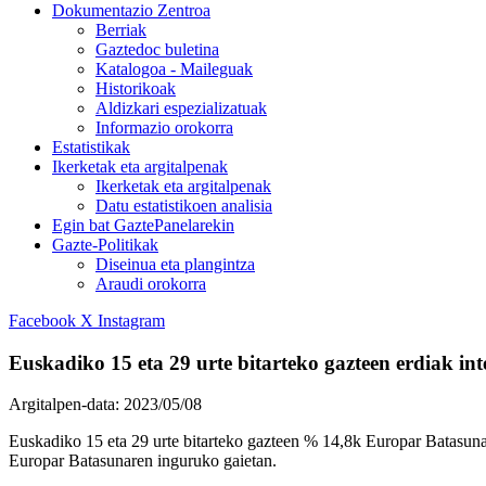
Dokumentazio Zentroa
Berriak
Gaztedoc buletina
Katalogoa - Maileguak
Historikoak
Aldizkari espezializatuak
Informazio orokorra
Estatistikak
Ikerketak eta argitalpenak
Ikerketak eta argitalpenak
Datu estatistikoen analisia
Egin bat GaztePanelarekin
Gazte-Politikak
Diseinua eta plangintza
Araudi orokorra
Facebook
X
Instagram
Euskadiko 15 eta 29 urte bitarteko gazteen erdiak in
Argitalpen-data:
2023/05/08
Euskadiko 15 eta 29 urte bitarteko gazteen % 14,8k Europar Batasunare
Europar Batasunaren inguruko gaietan.