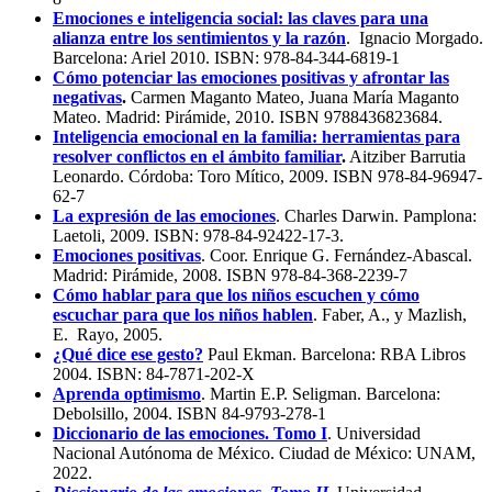
Emociones e inteligencia social: las claves para una
alianza entre los sentimientos y la razón
. Ignacio Morgado.
Barcelona: Ariel 2010. ISBN: 978-84-344-6819-1
Cómo potenciar las emociones positivas y afrontar las
negativas
.
Carmen Maganto Mateo, Juana María Maganto
Mateo. Madrid: Pirámide, 2010. ISBN 9788436823684.
Inteligencia emocional en la familia: herramientas para
resolver conflictos en el ámbito familiar
.
Aitziber Barrutia
Leonardo. Córdoba: Toro Mítico, 2009. ISBN 978-84-96947-
62-7
La expresión de las emociones
. Charles Darwin. Pamplona:
Laetoli, 2009. ISBN: 978-84-92422-17-3.
Emociones positivas
. Coor. Enrique G. Fernández-Abascal.
Madrid: Pirámide, 2008. ISBN 978-84-368-2239-7
Cómo hablar para que los niños escuchen y cómo
escuchar para que los niños hablen
. Faber, A., y Mazlish,
E. Rayo, 2005.
¿Qué dice ese gesto?
Paul Ekman. Barcelona: RBA Libros
2004. ISBN: 84-7871-202-X
Aprenda optimismo
. Martin E.P. Seligman. Barcelona:
Debolsillo, 2004. ISBN 84-9793-278-1
Diccionario de las emociones. Tomo I
. Universidad
Nacional Autónoma de México. Ciudad de México: UNAM,
2022.