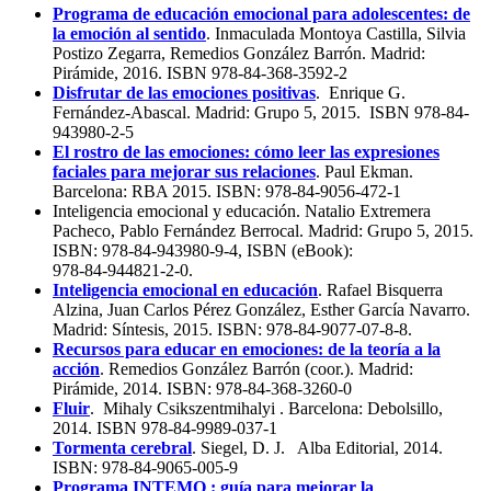
Programa de educación emocional para adolescentes: de
la emoción al sentido
. Inmaculada Montoya Castilla, Silvia
Postizo Zegarra, Remedios González Barrón. Madrid:
Pirámide, 2016. ISBN 978-84-368-3592-2
Disfrutar de las emociones positivas
. Enrique G.
Fernández-Abascal. Madrid: Grupo 5, 2015. ISBN 978-84-
943980-2-5
El rostro de las emociones: cómo leer las expresiones
faciales para mejorar sus relaciones
. Paul Ekman.
Barcelona: RBA 2015. ISBN: 978-84-9056-472-1
Inteligencia emocional y educación. Natalio Extremera
Pacheco, Pablo Fernández Berrocal. Madrid: Grupo 5, 2015.
ISBN: 978‑84‑943980‑9‑4, ISBN (eBook):
978‑84‑944821‑2‑0.
Inteligencia emocional en educación
. Rafael Bisquerra
Alzina, Juan Carlos Pérez González, Esther García Navarro.
Madrid: Síntesis, 2015. ISBN: 978-84-9077-07-8-8.
Recursos para educar en emociones: de la teoría a la
acción
. Remedios González Barrón (coor.). Madrid:
Pirámide, 2014. ISBN: 978-84-368-3260-0
Fluir
. Mihaly Csikszentmihalyi . Barcelona: Debolsillo,
2014. ISBN 978-84-9989-037-1
Tormenta cerebral
. Siegel, D. J. Alba Editorial, 2014.
ISBN: 978-84-9065-005-9
Programa INTEMO : guía para mejorar la