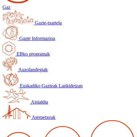
Gaz
Gazte-txartela
Gazte Informazioa
EBko programak
Auzolandegiak
Euskadiko Gazteak Lankidetzan
Aisialdia
Aterpetxeak