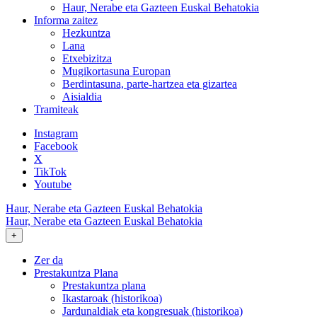
Haur, Nerabe eta Gazteen Euskal Behatokia
Informa zaitez
Hezkuntza
Lana
Etxebizitza
Mugikortasuna Europan
Berdintasuna, parte-hartzea eta gizartea
Aisialdia
Tramiteak
Instagram
Facebook
X
TikTok
Youtube
Haur, Nerabe eta Gazteen Euskal Behatokia
Haur, Nerabe eta Gazteen Euskal Behatokia
+
Zer da
Prestakuntza Plana
Prestakuntza plana
Ikastaroak (historikoa)
Jardunaldiak eta kongresuak (historikoa)