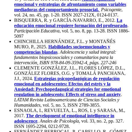
emocional y estrategias de afrontamiento como variables
mediadoras del comportamiento prosocial.
Psicogente
,
vol. 24, no. 45, pp. 1-20. ISSN 2027-212X, 0124-0137.
BISQUERRA, R. y GARCÍA-NAVARRO, E., 2012.
La
educación emocional requiere formación del profesorado
.
Participación Educativa
, vol. 5, no. 8, pp. 13-28. ISSN 1886-
5097
CHINCHILLA HERNÁNDEZ, F.L. y MONTAÑÉS
MURO, P., 2025.
Habilidades socioemocionales y
competencias blandas
.
Adolescencia y salud integral:
fundamentos biopsicosociales y comunitarios para la
intervención, ISBN 978-84-09-35942-4, págs. 227-246
CLEMENTE GONZÁLEZ, J.L., FLORES LÓPEZ, D.L.,
GONZÁLEZ FLORES, O.G. y TOMALÁ PANCHANA,
J.J., 2024.
Estrategias psicopedagógicas de regulación
emocional en adolescentes: Efectos del estrés y la
Ansiedad: Psychopedagogical strategies for emotional
regulation in adolescents: Effects of stress and anxiety
.
LATAM Revista Latinoamericana de Ciencias Sociales y
Humanidades
, vol. 5, no. 5, ISSN 2789-3855.
ESNAOLA, I., REVUELTA, L., ROS, I. y SARASA, M.,
2017.
The development of emotional intelligence in
adolescence
.
Anales de Psicología
, vol. 33, no. 2, pp. 327.
ISSN 1695-2294, 0212-9728.
FERNÁNDEZ BERROCAL, P., CABELLO, R., GÓMEZ-