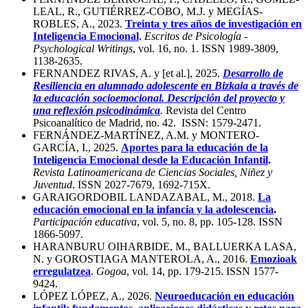
LEAL, R., GUTIÉRREZ-COBO, M.J. y MEGÍAS-
ROBLES, A., 2023.
Treinta y tres años de investigación en
Inteligencia Emocional
.
Escritos de Psicología -
Psychological Writings
, vol. 16, no. 1. ISSN 1989-3809,
1138-2635.
FERNANDEZ RIVAS, A. y [et al.], 2025.
Desarrollo de
Resiliencia en alumnado adolescente en Bizkaia a través de
la educación socioemocional. Descripción del proyecto y
una reflexión psicodinámica
.
Revista del Centro
Psicoanalítico de Madrid, no. 42. ISSN: 1579-2471.
FERNÁNDEZ-MARTÍNEZ, A.M. y MONTERO-
GARCÍA, I., 2025.
Aportes para la educación de la
Inteligencia Emocional desde la Educación Infantil
.
Revista Latinoamericana de Ciencias Sociales, Niñez y
Juventud
. ISSN 2027-7679, 1692-715X.
GARAIGORDOBIL LANDAZABAL, M., 2018.
La
educación emocional en la infancia y la adolescencia
.
Participación educativa
, vol. 5, no. 8, pp. 105-128. ISSN
1866-5097.
HARANBURU OIHARBIDE, M., BALLUERKA LASA,
N. y GOROSTIAGA MANTEROLA, A., 2016.
Emozioak
erregulatzea
.
Gogoa
, vol. 14, pp. 179-215. ISSN 1577-
9424.
LÓPEZ LÓPEZ, A., 2026.
Neuroeducación en educación