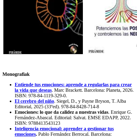
Monografiak
Entiende tus emociones: aprende a regularlas para crear
la vida que deseas
. Marc Brackett. Barcelona: Planeta, 2026.
ISBN: 978-84-1119-329-0.
El cerebro del niño
. Siegel, D., y Payne Bryson, T. Alba
Editorial, 2025 (33ºed). 978-84-8428-714-8
Emociones: lo que da calidez a nuestras vidas
. Enrique G.
Fernández-Abascal. Editorial: Salvat. EMSE EDAPP, 2022.
ISBN: 9788413543123
Inteligencia emocional: aprender a gestionar tus
emociones
.
Pablo Fernández Berrocal. Barcelona: