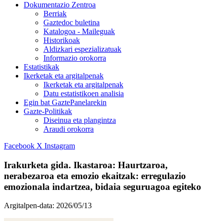
Dokumentazio Zentroa
Berriak
Gaztedoc buletina
Katalogoa - Maileguak
Historikoak
Aldizkari espezializatuak
Informazio orokorra
Estatistikak
Ikerketak eta argitalpenak
Ikerketak eta argitalpenak
Datu estatistikoen analisia
Egin bat GaztePanelarekin
Gazte-Politikak
Diseinua eta plangintza
Araudi orokorra
Facebook
X
Instagram
Irakurketa gida. Ikastaroa: Haurtzaroa,
nerabezaroa eta emozio ekaitzak: erregulazio
emozionala indartzea, bidaia seguruagoa egiteko
Argitalpen-data:
2026/05/13