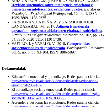
RUÍZ-ORTEGA, A.M. y BERRIOS MARTOS, P., 2023.
Revisión sistemática sobre inteligencia emocional y
bienestar en adolescentes: evidencias y retos
.
Escritos de
Psicología - Psychological Writings
, vol. 16, no. 1. ISSN
1989-3809, 1138-2635.
SARRIONANDIA PEÑA, A. y GARAIGORDOBIL
LANDAZABAL, M., 2017.
Adimen Emozionala
garatzeko programa: aldaketaren ebaluazio subjektiboa
.
Uztaro. Giza eta gizarte-zientzien aldizkaria
, no. 102, pp. 71-
84. ISSN 3020-5115, 1130-5738.
VAELLO, J. y VAELLO, V., 2018
.
Competencias
socioemocionales del profesorado
.
Participación Educativa
,
vol. 5, no. 8, pp. 93-104. ISSN 1886-5097.
Dokumentalak
Educación emocional y aprendizaje. Redes para la ciencia
.
http://www.rtve.es/alacarta/videos/redes/redes-educacion-
emocional/2359167/
El aprendizaje social y emocional. Redes para la ciencia.
http://www.rtve.es/alacarta/videos/redes/redes-aprendizaje-
social-20130526-2130169/1839588/
Aprender a gestionar las emociones. Redes para la ciencia
.
http://www.rtve.es/alacarta/videos/redes/redes-aprender-