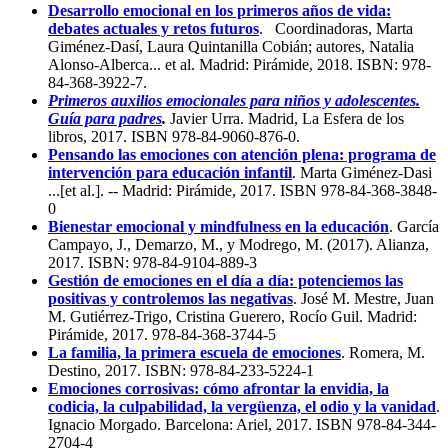
Desarrollo emocional en los primeros años de vida:
debates actuales y retos futuros
. Coordinadoras, Marta
Giménez-Dasí, Laura Quintanilla Cobián; autores, Natalia
Alonso-Alberca... et al. Madrid: Pirámide, 2018. ISBN: 978-
84-368-3922-7.
Primeros auxilios emocionales para niños y adolescentes.
Guía para padres
.
Javier Urra. Madrid, La Esfera de los
libros, 2017. ISBN 978-84-9060-876-0.
Pensando las emociones con atención plena: programa de
intervención para educación infantil
. Marta Giménez-Dasi
...[et al.]. -- Madrid: Pirámide, 2017. ISBN 978-84-368-3848-
0
Bienestar emocional y mindfulness en la educación
. García
Campayo, J., Demarzo, M., y Modrego, M. (2017). Alianza,
2017. ISBN: 978-84-9104-889-3
Gestión de emociones en el día a día: potenciemos las
positivas y controlemos las negativas
. José M. Mestre, Juan
M. Gutiérrez-Trigo, Cristina Guerero, Rocío Guil. Madrid:
Pirámide, 2017. 978-84-368-3744-5
La familia, la primera escuela de emociones
. Romera, M.
Destino, 2017. ISBN: 978-84-233-5224-1
Emociones corrosivas: cómo afrontar la envidia, la
codicia, la culpabilidad, la vergüenza, el odio y la vanidad
.
Ignacio Morgado. Barcelona: Ariel, 2017. ISBN 978-84-344-
2704-4