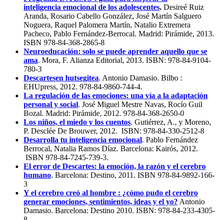
inteligencia emocional de los adolescentes
.
Desireé Ruiz
Aranda, Rosario Cabello González, José Martín Salguero
Noguera, Raquel Palomera Martín, Natalio Extremera
Pacheco, Pablo Fernández-Berrocal. Madrid: Pirámide, 2013.
ISBN 978-84-368-2865-8
Neuroeducación: solo se puede aprender aquello que se
ama
. Mora, F. Alianza Editorial, 2013. ISBN: 978-84-9104-
780-3
Descartesen hutsegitea
. Antonio Damasio. Bilbo :
EHUpress, 2012. 978-84-9860-744-4.
La regulación de las emociones: una vía a la adaptación
personal y social
. José Miguel Mestre Navas, Rocío Guil
Bozal. Madrid: Pirámide, 2012. 978-84-368-2650-0
Los niños, el miedo y los cuentos
. Gutiérrez, A., y Moreno,
P. Desclée De Brouwer, 2012. ISBN: 978-84-330-2512-8
Desarrolla tu inteligencia emocional
. Pablo Fernández
Berrocal, Natalia Ramos Díaz. Barcelona: Kairós, 2012.
ISBN 978-84-7245-739-3.
El error de Descartes: la emoción, la razón y el cerebro
humano
. Barcelona: Destino, 2011. ISBN 978-84-9892-166-
3
Y el cerebro creó al hombre : ¿cómo pudo el cerebro
generar emociones, sentimientos, ideas y el yo?
Antonio
Damasio. Barcelona: Destino 2010. ISBN: 978-84-233-4305-
8