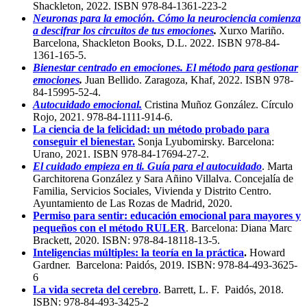
Shackleton, 2022. ISBN 978-84-1361-223-2
Neuronas para la emoción. Cómo la neurociencia comienza
a descifrar los circuitos de tus emociones
.
Xurxo Mariño.
Barcelona, Shackleton Books, D.L. 2022. ISBN 978-84-
1361-165-5.
Bienestar centrado en emociones. El método para gestionar
emociones
.
Juan Bellido. Zaragoza, Khaf, 2022. ISBN 978-
84-15995-52-4.
Autocuidado emocional.
Cristina Muñoz González. Círculo
Rojo, 2021. 978-84-1111-914-6.
La ciencia de la felicidad: un método probado para
conseguir el bienestar.
Sonja Lyubomirsky. Barcelona:
Urano, 2021. ISBN 978-84-17694-27-2.
El cuidado empieza en ti. Guía para el autocuidado
. Marta
Garchitorena González y Sara Añino Villalva. Concejalía de
Familia, Servicios Sociales, Vivienda y Distrito Centro.
Ayuntamiento de Las Rozas de Madrid, 2020.
Permiso para sentir: educación emocional para mayores y
pequeños con el método RULER
. Barcelona: Diana Marc
Brackett, 2020. ISBN: 978-84-18118-13-5.
Inteligencias múltiples: la teoría en la práctica
.
Howard
Gardner. Barcelona: Paidós, 2019. ISBN: 978-84-493-3625-
6
La vida secreta del cerebro
. Barrett, L. F. Paidós, 2018.
ISBN: 978-84-493-3425-2