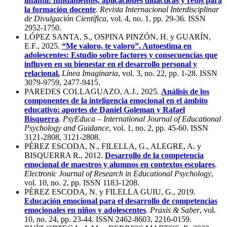
infantil: fundamentos, aplicaciones didácticas y retos para
la formación docente
.
Revista Internacional Interdisciplinar
de Divulgación Científica
, vol. 4, no. 1, pp. 29-36. ISSN
2952-1750.
LÓPEZ SANTA, S., OSPINA PINZÓN, H. y GUARÍN,
E.F., 2025.
“Me valoro, te valoro”. Autoestima en
adolescentes: Estudio sobre factores y consecuencias que
influyen en su bienestar en el desarrollo personal y
relacional.
Línea Imaginaria
, vol. 3, no. 22, pp. 1-28. ISSN
3079-9759, 2477-9415.
PAREDES COLLAGUAZO, A.J., 2025.
Análisis de los
componentes de la inteligencia emocional en el ámbito
educativo: aportes de Daniel Goleman y Rafael
Bisquerra
.
PsyEduca – International Journal of Educational
Psychology and Guidance
, vol. 1, no. 2, pp. 45-60. ISSN
3121-2808, 3121-2808.
PÉREZ ESCODA, N., FILELLA, G., ALEGRE, A. y
BISQUERRA R., 2012.
Desarrollo de la competencia
emocional de maestros y alumnos en contextos escolares
.
Electronic Journal of Research in Educational Psychology
,
vol. 10, no. 2, pp. ISSN 1183-1208.
PÉREZ ESCODA, N. y FILELLA GUIU, G., 2019.
Educación emocional para el desarrollo de competencias
emocionales en niños y adolescentes
.
Praxis & Saber
, vol.
10, no. 24, pp. 23-44. ISSN 2462-8603, 2216-0159.