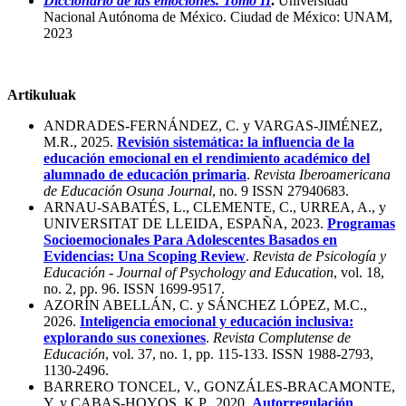
Diccionario de las emociones. Tomo II
.
Universidad
Nacional Autónoma de México. Ciudad de México: UNAM,
2023
Artikuluak
ANDRADES-FERNÁNDEZ, C. y VARGAS-JIMÉNEZ,
M.R., 2025.
Revisión sistemática: la influencia de la
educación emocional en el rendimiento académico del
alumnado de educación primaria
.
Revista Iberoamericana
de Educación Osuna Journal
, no. 9 ISSN 27940683.
ARNAU-SABATÉS, L., CLEMENTE, C., URREA, A., y
UNIVERSITAT DE LLEIDA, ESPAÑA, 2023.
Programas
Socioemocionales Para Adolescentes Basados en
Evidencias: Una Scoping Review
.
Revista de Psicología y
Educación - Journal of Psychology and Education
, vol. 18,
no. 2, pp. 96. ISSN 1699-9517.
AZORÍN ABELLÁN, C. y SÁNCHEZ LÓPEZ, M.C.,
2026.
Inteligencia emocional y educación inclusiva:
explorando sus conexiones
.
Revista Complutense de
Educación
, vol. 37, no. 1, pp. 115-133. ISSN 1988-2793,
1130-2496.
BARRERO TONCEL, V., GONZÁLES-BRACAMONTE,
Y. y CABAS-HOYOS, K.P., 2020.
Autorregulación