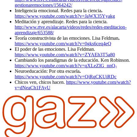
gestionaremociones/1564242/
Inteligencia emocional. Redes para la ciencia
.
https://www.youtube.com/watch?v=JaWX35Yyakg
Meditación y aprendizaje. Redes para la ciencia.
http://www.rtve.es/alacarta/videos/redes/redes-meditacion-
aprendizaje/653588/
Teoría constructivista de las emociones. Lisa Feldman
.
https://www.youtube.com/watch?v=0gks6ceq4eQ
El poder de las emociones. Lisa Feldman.
https://www.youtube.com/watch?v=ZYAEh3T5a80
Cambiando los paradigmas de la educación. Ken Robinson.
https://www.youtube.com/watch?v=qXLeZIG_nnQ-
Neuroeducación: Por otra escuela
.
https://www.youtube.com/watch?v=QiRqCKUiRDc
Chicos ven, chicos hacen.
https://www.youtube.com/watch?
v=dNeaCh1FAyU