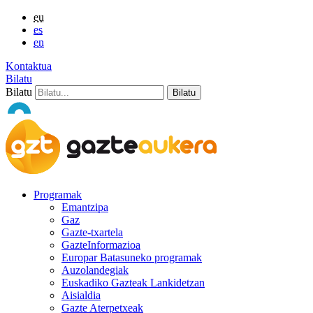
eu
es
en
Kontaktua
Bilatu
Bilatu
Programak
Emantzipa
Gaz
Gazte-txartela
GazteInformazioa
Europar Batasuneko programak
Auzolandegiak
Euskadiko Gazteak Lankidetzan
Aisialdia
Gazte Aterpetxeak