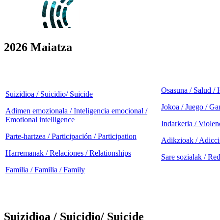
2026 Maiatza
Osasuna / Salud / 
Suizidioa / Suicidio/ Suicide
Jokoa / Juego / G
Adimen emozionala / Inteligencia emocional /
Emotional intelligence
Indarkeria / Violen
Parte-hartzea / Participación / Participation
Adikzioak / Adicci
Harremanak / Relaciones / Relationships
Sare sozialak / Red
Familia / Familia / Family
Suizidioa / Suicidio/ Suicide