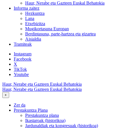
Haur, Nerabe eta Gazteen Euskal Behatokia
Informa zaitez
Hezkuntza
Lana
Etxebizitza
Mugikortasuna Europan
Berdintasuna, parte-hartzea eta gizartea
Aisialdia
Tramiteak
Instagram
Facebook
X
TikTok
Youtube
Haur, Nerabe eta Gazteen Euskal Behatokia
Haur, Nerabe eta Gazteen Euskal Behatokia
+
Zer da
Prestakuntza Plana
Prestakuntza plana
Ikastaroak (historikoa)
Jardunaldiak eta kongresuak (historikoa)