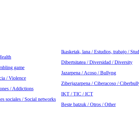
Ikasketak, lana / Estudios, trabajo / Stu
Health
Dibertsitatea / Diversidad / Diversity
ambling game
Jazarpena / Acoso / Bullyng
cia / Violence
Ziberjazarpena / Ciberacoso / Ciberbul
ones / Addictions
IKT / TIC / ICT
es sociales / Social networks
Beste batzuk / Otros / Other