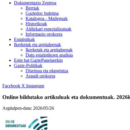
Dokumentazio Zentroa
Berriak
Gaztedoc buletina
Katalogoa - Maileguak
Historikoak
Aldizkari espezializatuak
Informazio orokorra
Estatistikak
Ikerketak eta argitalpenak
Ikerketak eta argitalpenak
Datu estatistikoen analisia
Egin bat GaztePanelarekin
Gazte-Politikak
Diseinua eta plangintza
Araudi orokorra
Facebook
X
Instagram
Online bildutako artikuluak eta dokumentuak. 2026
Argitalpen-data:
2026/05/26