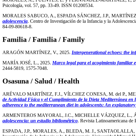
Psicología, vol. 57, pp. 33-49. ISSN 01200534.
MORALES SABUCO, A., ESPADA SÁNCHEZ, J.P., MARTÍNEZ
adolescencia
. Centro de Investigación de la Infancia y la Adolesce
84-09-80618-8.
Familia / Familia / Family
ARAGÓN MARTÍNEZ, V., 2025.
Intergenerational echoes: the in
MARÍA JOSÉ, L., 2025.
Marco legal para el acogimiento familiar e
2444-5819, 1575-7048.
Osasuna / Salud / Health
ARÉVALO MARTÍNEZ, F.J., VÍLCHEZ CONESA, M. del P., ME
de Actividad Física y el Cumplimiento de la Dieta Mediterránea en lo
adherence to the mediterranean diet in adolescents: An explanator
ARMENTEROS MAYORAL, J.C., MICHELLE VÁZQUEZ, L., Á
adolescencia: un estudio bibliométrico
. Revista Latinoamericana de 
ESPADA, J.P., MORALES, A., BLEDA, M. J., SANTAOLALLA, 