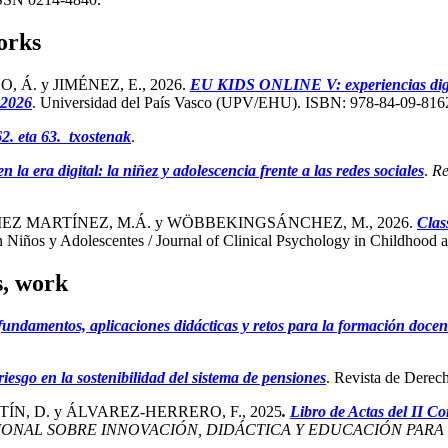
works
Á. y JIMÉNEZ, E., 2026.
EU KIDS ONLINE V: experiencias digita
 2026
. Universidad del País Vasco (UPV/EHU). ISBN: 978-84-09-816
2. eta 63. txostenak
.
 la era digital: la niñez y adolescencia frente a las redes sociales
.
Re
EZ MARTÍNEZ, M.Á. y WÖBBEKINGSÁNCHEZ, M., 2026.
Clas
n Niños y Adolescentes / Journal of Clinical Psychology in Childhood
s, work
undamentos, aplicaciones didácticas y retos para la formación docen
iesgo en la sostenibilidad del sistema de pensiones
. Revista de Derec
N, D. y ÁLVAREZ-HERRERO, F., 2025
.
Libro de Actas del II C
IONAL SOBRE INNOVACIÓN, DIDÁCTICA Y EDUCACIÓN PARA 