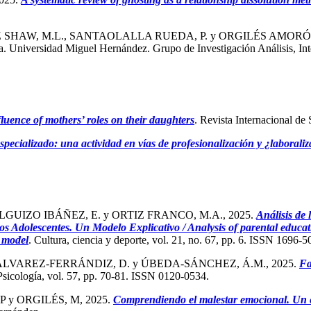
 SHAW, M.L., SANTAOLALLA RUEDA, P. y ORGILÉS AMORÓS,
ncia. Universidad Miguel Hernández. Grupo de Investigación Análisis, 
fluence of mothers’ roles on their daughters
. Revista Internacional de
specializado: una actividad en vías de profesionalización y ¿laborali
LGUIZO IBÁÑEZ, E. y ORTIZ FRANCO, M.A., 2025.
Análisis de 
s Adolescentes. Un Modelo Explicativo / Analysis of parental education
y model
. Cultura, ciencia y deporte, vol. 21, no. 67, pp. 6. ISSN 1696-5
LVAREZ-FERRÁNDIZ, D. y ÚBEDA-SÁNCHEZ, Á.M., 2025.
Fa
Psicología, vol. 57, pp. 70-81. ISSN 0120-0534.
P y ORGILÉS, M, 2025.
Comprendiendo el malestar emocional. Un es