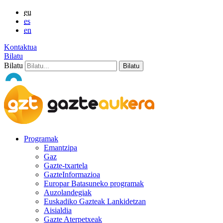
eu
es
en
Kontaktua
Bilatu
Bilatu
Programak
Emantzipa
Gaz
Gazte-txartela
GazteInformazioa
Europar Batasuneko programak
Auzolandegiak
Euskadiko Gazteak Lankidetzan
Aisialdia
Gazte Aterpetxeak