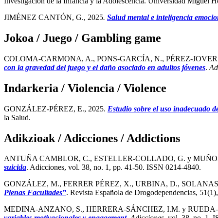
Investigación de la Infancia y la Adolescencia. Universidad Miguel 
JIMÉNEZ CANTÓN, G., 2025
.
Salud mental e inteligencia emocio
Jokoa / Juego / Gambling game
COLOMA-CARMONA, A., PONS-GARCÍA, N., PÉREZ-JOVER, V.
con la gravedad del juego y el daño asociado en adultos jóvenes
.
Ad
Indarkeria / Violencia / Violence
GONZÁLEZ-PÉREZ, E., 2025.
Estudio sobre el uso inadecuado de 
la Salud.
Adikzioak / Adicciones / Addictions
ANTUÑA CAMBLOR, C., ESTELLER-COLLADO, G. y MUÑOZ
suicida
. Adicciones, vol. 38, no. 1, pp. 41-50. ISSN 0214-4840.
GONZÁLEZ, M., FERRER PÉREZ, X., URBINA, D., SOLANAS P
Plenas Facultades”
. Revista Española de Drogodependencias, 51(1
MEDINA-ANZANO, S., HERRERA-SÁNCHEZ, I.M. y RUEDA-M
variables motivacionales y engagement
.
Adicciones
, vol. 38, no. 1.