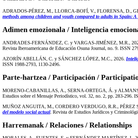
ADRADOS-PÉREZ, M., LLORCA-BOFÍ, V., FLORENSA, D., GI
methods among children and youth compared to adults in Spain: A 
Adimen emozionala / Inteligencia emociona
ANDRADES-FERNÁNDEZ, C. y VARGAS-JIMÉNEZ, M.R., 20
Revista Iberoamericana de Educación Osuna Journal, no. 9. ISSN 2
AZORÍN ABELLÁN, C. y SÁNCHEZ LÓPEZ, M.C., 2026.
Intel
ISSN 1988-2793, 1130-2496.
Parte-hartzea / Participación / Participati
MORENO-CABANILLAS, A., SERNA-ORTEGA, Á. y ALMANSA
Estudios sobre el Mensaje Periodístico, vol. 32, no. 2, pp. 283-296
MUÑOZ ANGUITA, M., CORDERO VERDUGO, R.R., PÉREZ SUÁ
del modelo social actual
. Revista de Estudios Jurídicos y Criminoló
Harremanak / Relaciones / Relationships
MORALES, A., FUENTES, E. y FERNÁNDEZ-MARTÍNEZ, I., 2