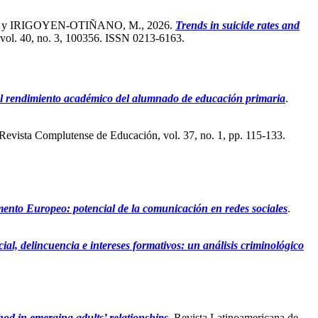
 y IRIGOYEN-OTIÑANO, M., 2026.
Trends in suicide rates and
 vol. 40, no. 3, 100356. ISSN 0213-6163.
 el rendimiento académico del alumnado de educación primaria
.
 Revista Complutense de Educación, vol. 37, no. 1, pp. 115-133.
mento Europeo: potencial de la comunicación en redes sociales
.
cial, delincuencia e intereses formativos: un análisis criminológico
hod in emerging adults’ relationships
. Revista Latinoamericana de