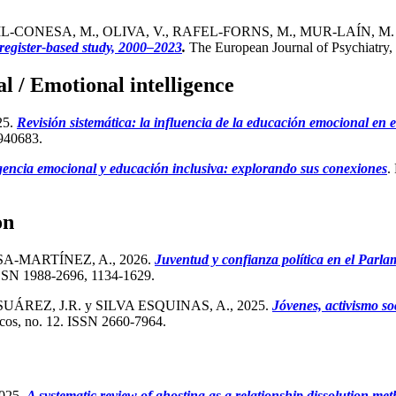
L-CONESA, M., OLIVA, V., RAFEL-FORNS, M., MUR-LAÍN, M.
register-based study, 2000–2023
.
The European Journal of Psychiatry,
l / Emotional intelligence
25.
Revisión sistemática: la influencia de la educación emocional en
7940683.
igencia emocional y educación inclusiva: explorando sus conexiones
.
on
-MARTÍNEZ, A., 2026.
Juventud y confianza política en el Parla
. ISSN 1988-2696, 1134-1629.
REZ, J.R. y SILVA ESQUINAS, A., 2025.
Jóvenes, activismo so
gicos, no. 12. ISSN 2660-7964.
025.
A systematic review of ghosting as a relationship dissolution met