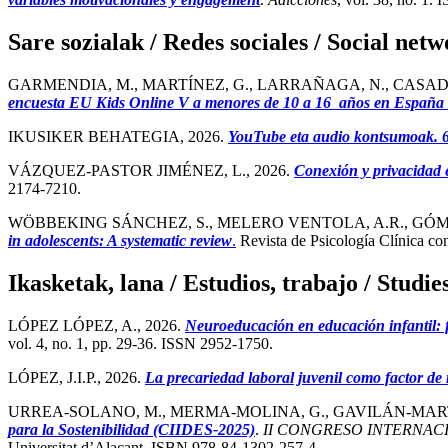
Sare sozialak / Redes sociales / Social net
GARMENDIA, M., MARTÍNEZ, G., LARRAÑAGA, N., CASADO, 
encuesta EU Kids Online V a menores de 10 a 16 años en España
IKUSIKER BEHATEGIA, 2026.
YouTube eta audio kontsumoak. 6
VÁZQUEZ-PASTOR JIMÉNEZ, L., 2026.
Conexión y privacidad en
2174-7210.
WÖBBEKING SÁNCHEZ, S., MELERO VENTOLA, A.R., GÓM
in adolescents: A systematic review
.
Revista de Psicología Clínica co
Ikasketak, lana / Estudios, trabajo / Studie
LÓPEZ LÓPEZ, A., 2026.
Neuroeducación en educación infantil: f
vol. 4, no. 1, pp. 29-36. ISSN 2952-1750.
LÓPEZ, J.I.P., 2026.
La precariedad laboral juvenil como factor de r
URREA-SOLANO, M., MERMA-MOLINA, G., GAVILÁN-MARTÍ
para la Sostenibilidad (CIIDES-2025)
.
II CONGRESO INTERNAC
Universitat d’Alacant, ISBN 978-84-1302-257-4.