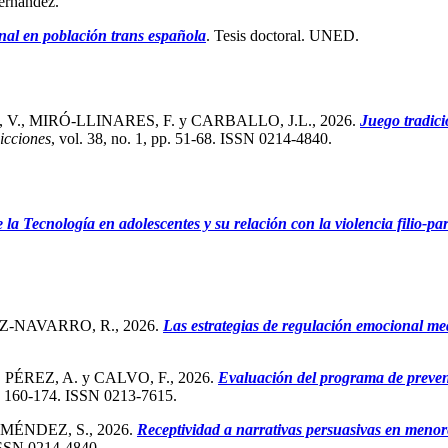
Hernández.
nal en población trans española
. Tesis doctoral. UNED.
, MIRÓ-LLINARES, F. y CARBALLO, J.L., 2026.
Juego tradici
icciones
, vol. 38, no. 1, pp. 51-68. ISSN 0214-4840.
la Tecnología en adolescentes y su relación con la violencia filio-pa
-NAVARRO, R., 2026.
Las estrategias de regulación emocional med
ÉREZ, A. y CALVO, F., 2026.
Evaluación del programa de prevenc
), 160-174. ISSN 0213-7615.
ÉNDEZ, S., 2026.
Receptividad a narrativas persuasivas en meno
 ISSN 0214-4840.