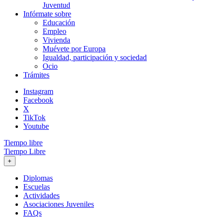
Juventud
Infórmate sobre
Educación
Empleo
Vivienda
Muévete por Europa
Igualdad, participación y sociedad
Ocio
Trámites
Instagram
Facebook
X
TikTok
Youtube
Tiempo libre
Tiempo Libre
+
Diplomas
Escuelas
Actividades
Asociaciones Juveniles
FAQs