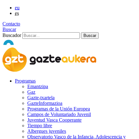
eu
es
Contacto
Buscar
Buscador
Programas
Emantzipa
Gaz
Gazte-txartela
GazteInformazioa
Programas de la Unión Europea
Campos de Voluntariado Juvenil
Juventud Vasca Cooperante
Tiempo libre
Albergues juveniles
Observatorio Vasco de la Infancia, Adolescencia y