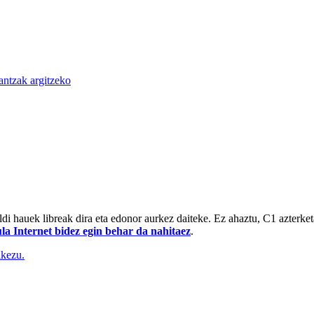
antzak argitzeko
ldi hauek libreak dira eta edonor aurkez daiteke. Ez ahaztu, C1 azterke
la Internet bidez egin behar da nahitaez
.
akezu.