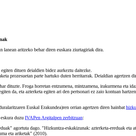
unak
lanean aritzeko behar diren euskara ziurtagiriak dira.
giten dituen deialdien bidez aurkeztu daitezke.
keta prozesuetan parte hartuko duten herritarrak. Deialdian agertzen dir
har dituzte. Froga horretan entzumena, mintzamena, irakurmena eta idaz
egiten da, eta azterketa egiten ari den pertsonari ez zaio kontuan hartze
duralaritzaren Euskal Erakundea)ren orrian agertzen diren hainbat
hizku
a eskura duzu
IVAPen Argitalpen zerbitzuan
:
duak" agortuta dago. "Hizkuntza-eskakizunak: azterketa-ereduak eta at
uma eta ariketak" (2010).