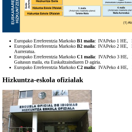
Europako Erreferentzia Markoko
B1 maila
: IVAPeko 1 HE, HA
Europako Erreferentzia Markoko
B2 maila
: IVAPeko 2 HE, HA
Aurreratua.
Europako Erreferentzia Markoko
C1 maila
: IVAPeko 3 HE, HA
Gaitasun maila, eta Euskaltzaindiaren D agiria.
Europako Erreferentzia Markoko
C2 maila
: IVAPeko 4 HE, 
Hizkuntza-eskola ofizialak