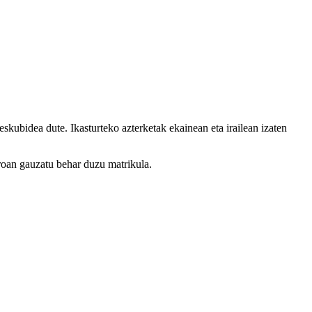
eskubidea dute. Ikasturteko azterketak ekainean eta irailean izaten
roan gauzatu behar duzu matrikula.