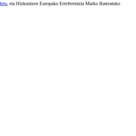
detu
, eta Hizkuntzen Europako Erreferentzia Marko Bateratuko