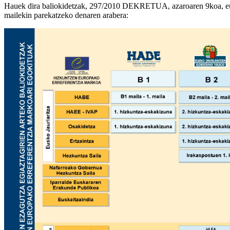
Hauek dira baliokidetzak, 297/2010 DEKRETUA, azaroaren 9koa, e
mailekin parekatzeko denaren arabera: