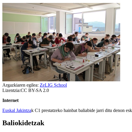
Argazkiaren egilea:
ZeLIG School
Lizentzia:CC BY-SA 2.0
Internet
Euskal Jakintza
k C1 prestatzeko hainbat baliabide jarri ditu denon e
Baliokidetzak