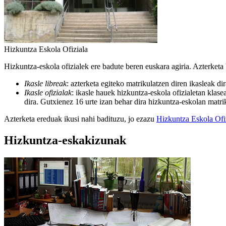
Hizkuntza Eskola Ofiziala
Hizkuntza-eskola ofizialek ere badute beren euskara agiria. Azterketa bi
Ikasle libreak
: azterketa egiteko matrikulatzen diren ikasleak di
Ikasle ofizialak
: ikasle hauek hizkuntza-eskola ofizialetan klase
dira. Gutxienez 16 urte izan behar dira hizkuntza-eskolan matri
Azterketa ereduak ikusi nahi badituzu, jo ezazu
Hizkuntza Eskola Ofi
Hizkuntza-eskakizunak