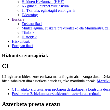
Helduen Hezkuntza (HHE)
KZgunea: Internet zure eskura
IT Txartela, egiaztagiri erabilgarria
E-learning
Euskara
Euskara ikasi
Mintzalaguna, euskara praktikatzeko eta Marimaistra, zal
Tituloak
Hiztegiak
Hizkuntzak
Europan ikasi
Hizkuntza-ziurtagiriak
C1
C1 agiriaren bidez, zure euskara maila frogatu ahal izango duzu. Deia
bitan zabaltzen dira azterketa hauek egiteko matrikula epeak.
Matriku
C1 mailako ziurtagiriaren probaren deskribapena kontsulta dez
Euskararen 3. hizkuntza-eskakizuneko azterketa-ereduak.
Azterketa presta ezazu