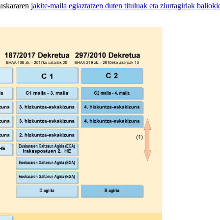
uskararen
jakite-maila egiaztatzen duten tituluak eta ziurtagiriak balioki