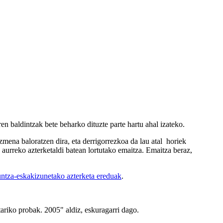
en baldintzak bete beharko dituzte parte hartu ahal izateko.
mena baloratzen dira, eta derrigorrezkoa da lau atal horiek
n aurreko azterketaldi batean lortutako emaitza. Emaitza beraz,
ntza-eskakizunetako azterketa ereduak
.
ariko probak. 2005" aldiz, eskuragarri dago.