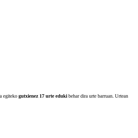
ta egiteko
gutxienez 17 urte eduki
behar dira urte barruan. Urtean