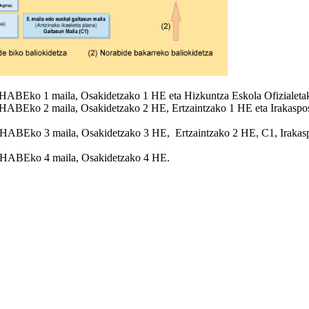
BEko 1 maila, Osakidetzako 1 HE eta Hizkuntza Eskola Ofizialetako
BEko 2 maila, Osakidetzako 2 HE, Ertzaintzako 1 HE eta Irakaspost
BEko 3 maila, Osakidetzako 3 HE, Ertzaintzako 2 HE, C1, Irakaspos
HABEko 4 maila, Osakidetzako 4 HE.