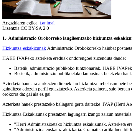
Argazkiaren egilea:
t.animal
Lizentzia:CC BY-SA 2.0
1.- Administrazio Orokorreko langileentzako hizkuntza-eskakiz
Hizkuntza-eskakizunak
Administrazio Orokokorreko hainbat postuetan 
HAEE-IVAPeko azterketa ereduak ondorengoei zuzenduta daude:
Batetik, administrazio publikoko funtzionariak. HAEE-IVAPek e
Bestetik, administrazio publikoetako lanpostuak betetzeko hauta
Azterketa hauetara aurkezten direnek lau hizkuntza trebetasun bete be
gainditzea edozein perfil egiaztatzeko. Azterketa gainera, saio berean 
orokorra da: gai ala ez gai.
Azterketa hauek prestatzeko baliagarri gerta daitezke IVAP (Herri Ar
Hizkuntza-Eskakizunak prestatzen lagungarri izango zaizun material
"Herri-Administazioetako hizkuntza-eskakizunak. Azterketa ere
"Administrazioa euskaraz aldizkaria. Gramatika artikuluen bild