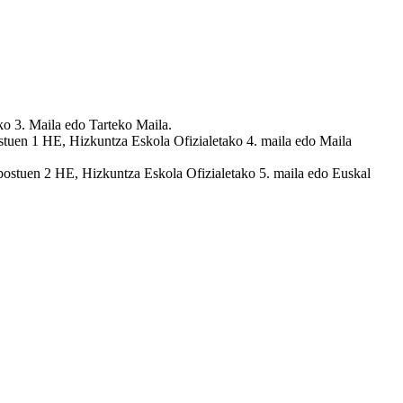
 3. Maila edo Tarteko Maila.
uen 1 HE, Hizkuntza Eskola Ofizialetako 4. maila edo Maila
tuen 2 HE, Hizkuntza Eskola Ofizialetako 5. maila edo Euskal