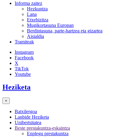
Informa zaitez
Hezkuntza
Lana
Etxebizitza
Mugikortasuna Europan
Berdintasuna, parte-hartzea eta gizartea
Aisialdia
Tramiteak
Instagram
Facebook
X
TikTok
Youtube
Heziketa
+
Batxilergoa
Lanbide Heziketa
Unibertsitatea
Beste prestakuntza-eskaintza
Enplegu prestakuntza