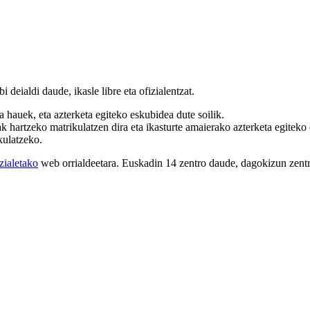
 deialdi daude, ikasle libre eta ofizialentzat.
ra hauek, eta azterketa egiteko eskubidea dute soilik.
ak hartzeko matrikulatzen dira eta ikasturte amaierako azterketa egiteko 
kulatzeko.
zialetako
web orrialdeetara. Euskadin 14 zentro daude, dagokizun zent