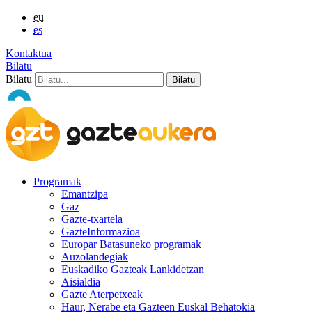
eu
es
Kontaktua
Bilatu
Bilatu
Programak
Emantzipa
Gaz
Gazte-txartela
GazteInformazioa
Europar Batasuneko programak
Auzolandegiak
Euskadiko Gazteak Lankidetzan
Aisialdia
Gazte Aterpetxeak
Haur, Nerabe eta Gazteen Euskal Behatokia