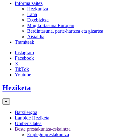
Informa zaitez
Hezkuntza
Lana
Etxebizitza
Mugikortasuna Europan
Berdintasuna, parte-hartzea eta gizartea
Aisialdia
Tramiteak
Instagram
Facebook
X
TikTok
Youtube
Heziketa
+
Batxilergoa
Lanbide Heziketa
Unibertsitatea
Beste prestakuntza-eskaintza
Enplegu prestakuntza