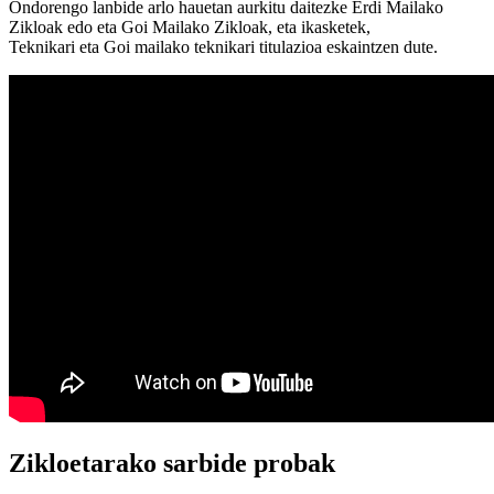
Ondorengo lanbide arlo hauetan aurkitu daitezke Erdi Mailako
Zikloak edo eta Goi Mailako Zikloak, eta ikasketek,
Teknikari eta Goi mailako teknikari titulazioa eskaintzen dute.
Zikloetarako sarbide probak