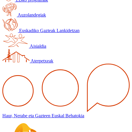
Auzolandegiak
Euskadiko Gazteak Lankidetzan
Aisialdia
Aterpetxeak
Haur, Nerabe eta Gazteen Euskal Behatokia