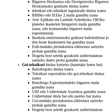
Bigarren Hezkuntza edo Derrigorrezko Bigarren
Hezkuntzako graduatu titulua izatea
teknikari edo teknikari laguntzaile titulua izatea
BBBko edo IEEko 2.maila gainditu izana
Arte Aplikatu eta Lanbide Artistikoko 1963ko
planeko ikasketen hirugarren maila gainditu
izana, edo komunetako bigarren maila
esperimentala
Ikasketa-ondorioetarako goikoen baliokidetzat jo
den beste ikasketaren bat gainditu izana
Erdi-mailako prestakuntza-zikloetara sartzeko
probak gainditu izana
Hogeita bost urtetik gorakoek unibertsitatean
sartzeko duten proba gainditu izana
Goi-teknikari
titulua lortzeko (hauetako baten bat)
Batxilergoko titulua izatea
Teknikari espezialista edo goi-teknikari titulua
izatea
Batxilergo Esperimentaleko bigarren maila
gainditu izana
UBI edo Unibertsitate Aurrekoa gainditu izana
Unibertsitate titulu bat edo pareko bat izatea
Goi-mailako prestakuntza-zikloetara sartzeko
probak gainditu izana
Hogeita bost urtetik gorakoek unibertsitatean