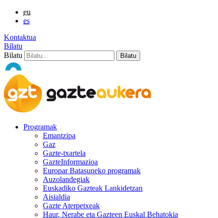
eu
es
Kontaktua
Bilatu
Bilatu
Programak
Emantzipa
Gaz
Gazte-txartela
GazteInformazioa
Europar Batasuneko programak
Auzolandegiak
Euskadiko Gazteak Lankidetzan
Aisialdia
Gazte Aterpetxeak
Haur, Nerabe eta Gazteen Euskal Behatokia