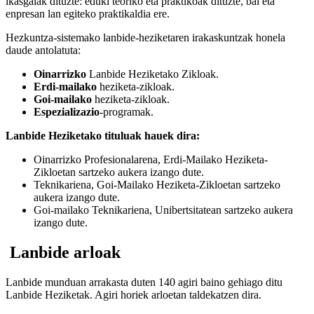
ikasgaiak dituzte: eduki teoriko eta praktikoak dituzte, bai eta
enpresan lan egiteko praktikaldia ere.
Hezkuntza-sistemako lanbide-heziketaren irakaskuntzak honela
daude antolatuta:
Oinarrizko
Lanbide Heziketako Zikloak.
Erdi-mailako
heziketa-zikloak.
Goi-mailako
heziketa-zikloak.
Espezializazio
-programak.
Lanbide Heziketako tituluak hauek dira:
Oinarrizko Profesionalarena, Erdi-Mailako Heziketa-
Zikloetan sartzeko aukera izango dute.
Teknikariena, Goi-Mailako Heziketa-Zikloetan sartzeko
aukera izango dute.
Goi-mailako Teknikariena, Unibertsitatean sartzeko aukera
izango dute.
Lanbide arloak
Lanbide munduan arrakasta duten 140 agiri baino gehiago ditu
Lanbide Heziketak. Agiri horiek arloetan taldekatzen dira.