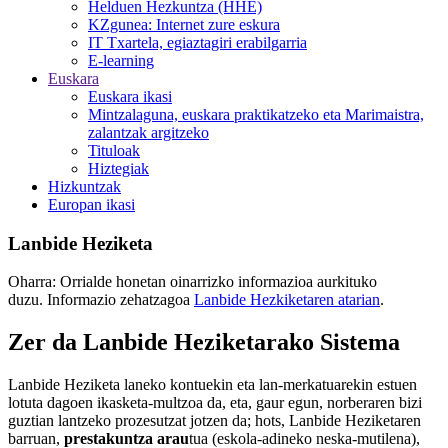
Helduen Hezkuntza (HHE)
KZgunea: Internet zure eskura
IT Txartela, egiaztagiri erabilgarria
E-learning
Euskara
Euskara ikasi
Mintzalaguna, euskara praktikatzeko eta Marimaistra,
zalantzak argitzeko
Tituloak
Hiztegiak
Hizkuntzak
Europan ikasi
Lanbide Heziketa
Oharra: Orrialde honetan oinarrizko informazioa aurkituko
duzu. Informazio zehatzagoa
Lanbide Hezkiketaren atarian
.
Zer da Lanbide Heziketarako Sistema
Lanbide Heziketa laneko kontuekin eta lan-merkatuarekin estuen
lotuta dagoen ikasketa-multzoa da, eta, gaur egun, norberaren bizi
guztian lantzeko prozesutzat jotzen da; hots, Lanbide Heziketaren
barruan,
prestakuntza arau
tua (eskola-adineko neska-mutilena),