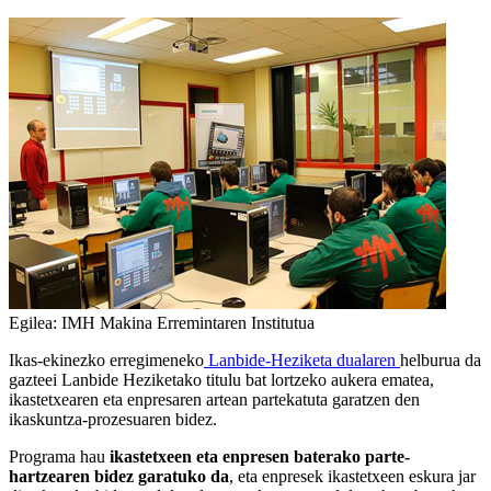
Egilea: IMH Makina Erremintaren Institutua
Ikas-ekinezko erregimeneko
Lanbide-Heziketa dualaren
helburua da
gazteei Lanbide Heziketako titulu bat lortzeko aukera ematea,
ikastetxearen eta enpresaren artean partekatuta garatzen den
ikaskuntza-prozesuaren bidez.
Programa hau
ikastetxeen eta enpresen baterako parte-
hartzearen bidez garatuko da
, eta enpresek ikastetxeen eskura jar