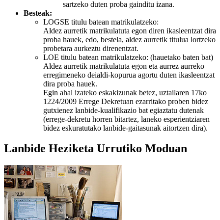
sartzeko duten proba gainditu izana.
Besteak:
LOGSE titulu batean matrikulatzeko:
Aldez aurretik matrikulatuta egon diren ikasleentzat dira
proba hauek, edo, bestela, aldez aurretik titulua lortzeko
probetara aurkeztu direnentzat.
LOE titulu batean matrikulatzeko: (hauetako baten bat)
Aldez aurretik matrikulatuta egon eta aurrez aurreko
erregimeneko deialdi-kopurua agortu duten ikasleentzat
dira proba hauek.
Egin ahal izateko eskakizunak betez, uztailaren 17ko
1224/2009 Errege Dekretuan ezarritako proben bidez
gutxienez lanbide-kualifikazio bat egiaztatu dutenak
(errege-dekretu horren bitartez, laneko esperientziaren
bidez eskuratutako lanbide-gaitasunak aitortzen dira).
Lanbide Heziketa Urrutiko Moduan