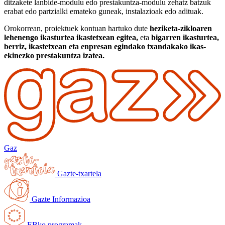
ditzakete lanbide-modulu edo prestakuntza-modulu zehatz batzuk
erabat edo partzialki emateko guneak, instalazioak edo adituak.
Orokorrean, proiektuek kontuan hartuko dute
heziketa-zikloaren
lehenengo ikasturtea ikastetxean egitea,
eta
bigarren ikasturtea,
berriz
, ikastetxean eta enpresan egindako txandakako ikas-
ekinezko prestakuntza izatea.
Gaz
Gazte-txartela
Gazte Informazioa
EBko programak