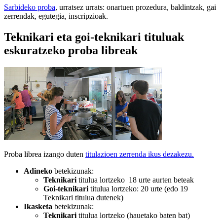
Sarbideko proba
, urratsez urrats: onartuen prozedura, baldintzak, gai
zerrendak, egutegia, inscripzioak.
Teknikari eta goi-teknikari tituluak
eskuratzeko proba libreak
Proba librea izango duten
titulazioen zerrenda ikus dezakezu.
Adineko
betekizunak:
Teknikari
titulua lortzeko 18 urte aurten beteak
Goi-teknikari
titulua lortzeko: 20 urte (edo 19
Teknikari titulua dutenek)
Ikasketa
betekizunak:
Teknikari
titulua lortzeko (hauetako baten bat)