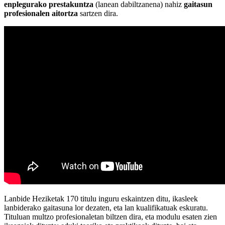
enplegurako prestakuntza
(lanean dabiltzanena) nahiz
gaitasun
profesionalen aitortza
sartzen dira.
Lanbide Heziketak 170 titulu inguru eskaintzen ditu, ikasleek
lanbiderako gaitasuna lor dezaten, eta lan kualifikatuak eskuratu.
Tituluan multzo profesionaletan biltzen dira, eta modulu esaten zien