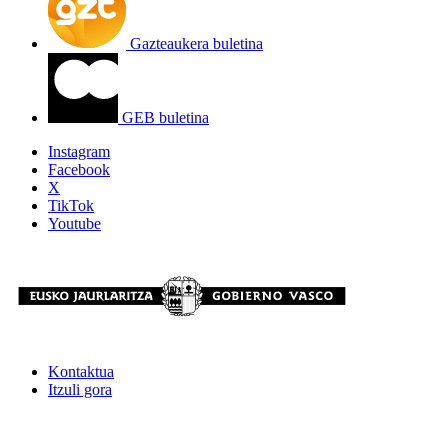
Gazteaukera buletina
GEB buletina
Instagram
Facebook
X
TikTok
Youtube
Kontaktua
Itzuli gora