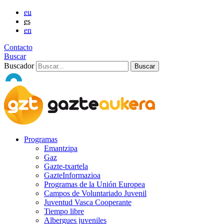
eu
es
en
Contacto
Buscar
Buscador
Programas
Emantzipa
Gaz
Gazte-txartela
GazteInformazioa
Programas de la Unión Europea
Campos de Voluntariado Juvenil
Juventud Vasca Cooperante
Tiempo libre
Albergues juveniles