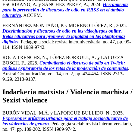
ESCRIBANO, A. y SÁNCHEZ PÉREZ, A., 2024.
Herramienta
para la prevención de discursos de odio en RRSS en el ámbito
educativo
. ACCEM.
FERNÁNDEZ MONTAÑO, P. y MORENO LÓPEZ, R., 2025.
Discriminación y discursos de odio en los videojuegos online.
Retos educativos para promover la igualdad en las plataformas
digitales
. Pedagogía social: revista interuniversitaria, no. 47, pp. 99-
114. ISSN 1989-9742.
ROCA TRENCHS, N., LÓPEZ BORRULL, A. y LALUEZA
BOSCH, F., 2025.
Combatiendo el discurso de odio en Twitch:
análisis exploratorio de los retos de la moderación de contenidos
.
Austral Comunicación, vol. 14, no. 2, pp. 424-454. ISSN 2313-
9129, 2313-9137.
Indarkeria matxista / Violencia machista /
Sexist violence
BURÓN VIDAL, M.Á. y LAFORGUE BULLIDO, N., 2025.
Expresiones artísticas urbanas para el trabajo socioeducativo de
las violencias de género
. Pedagogía social: revista interuniversitaria,
no. 47, pp. 189-202. ISSN 1989-9742.