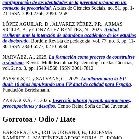
configuración de las identidades de la juventud urbana en un
contexto de precariedad
. Arxius de Ciències Socials, no. 51, pp. 1-
21. ISSN 2990-2266, 2990-2258.
LÓPEZ AGUILAR, D., ÁLVAREZ PÉREZ, P.R., ARMAS
SICILIA, A. y GONZÁLEZ BENÍTEZ, N., 2025.
Actitud
resiliente ante la intención de abandono académico de los estudios
de doctorado
. Bordón: Revista de pedagogía, vol. 77, no. 3, pp. 11-
30. ISSN 2340-6577, 0210-5934.
NARVÁEZ, A., 2025.
La formación como proceso de construirse
a sí mismo
. Revista Multidisciplinar Epistemología de las Ciencias,
vol. 2, no. 3, pp. 1548-1568. ISSN 3061-7812.
PASSOLS, C. y SALVANS, G., 2025.
La alianza para la FP
dual: 10 años impulsando una FP dual de calidad para España
.
Fundación Bertelsmann.
ZARAGOZÁ, E., 2025.
Inserción laboral juvenil: aspiraciones,
preocupaciones y desafíos
. Centro Reina Sofía de Fad Juventud.
Gorrotoa / Odio / Hate
BARRERA, D.A., IRITIA URBANO, B., LEDESMA
RAMÍREZ, J., MARTÍNEZ-RAPOSO SORIA, C., ROMO