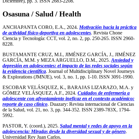
Diciembre), pp. 3. ISSN 2683-2208.
Osasuna / Salud / Health
ANCHAPANTA CORO, E.A., 2024.
Motivación hacia la práctica
de actividad físico-deportiva en adolescentes
. Revista Chone
Ciencia y Tecnología: CCT, vol. 2, no. 2, pp. 250-265. ISSN 2960-
8228.
BUSTAMANTE CRUZ, M.I., JIMÉNEZ GARCÍA, J., JIMÉNEZ
GARCÍA, M.M. y MEZA ARGUELLO, D.M., 2025.
Ansiedad y
depresión en adolescentes: el impacto de las redes sociales según
la evidencia científica
. Journal of Multidisciplinary Novel Journeys
& Explorations (JMNJE), vol. 3, no. 1, pp. 1-10. ISSN 3091-1990.
ESCOBAR VELÁSQUEZ, K., BARAJAS LIZARAZO, M.A. y
GÓMEZ VELÁSQUEZ, A.F., 2024.
Cuidados de enfermería a
adolescente con afrontamiento ineficaz en el contexto académico:
reporte de caso clínico
. Duazary: Revista internacional de Ciencias
de la Salud, vol. 21, no. 3, pp. 344-352. ISSN 2389-783X, 1794-
5992.
PASTOR, Y. (coord.), 2025.
Salud mental y redes de apoyo en la
adolescencia: Miradas desde la diversidad sexual y de género
.
Universidad Rey Juan Carlos.