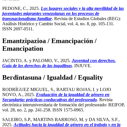
PEDONE, C., 2025.
Los lugares sociales y la alta movilidad de las
juventudes migrantes venezolanas en los procesos de
transnacionalismo familiar
. Revista de Estudios Globales (REG):
Análisis Histórico y Cambio Social, vol. 4, no. 8, pp. 105-131.
ISSN 2697-0511.
Emantzipazioa / Emancipación /
Emancipation
JACINTO, A. y PALOMO, V., 2025.
Juventud con derechos.
Guía de los derechos de las inquilinas
. INJUVE.
Berdintasuna / Igualdad / Equality
RODRÍGUEZ MIGUEL, S., BARTAU ROJAS, I. y LOJO
NOVO, A., 2025.
Evaluación de la igualdad de género en
Secundaria: prácticas coeducativas del profesorado
. Revista
electrónica interuniversitaria de formación del profesorado: REIFOP,
vol. 28, no. 2, pp. 241-258. ISSN 1575-0965.
SALEIRO, S.P., MARTINS BARROSO, M. y DA SILVA, S.F.,
2025.
Actitudes hacia la igualdad de género en el trabajo y en la