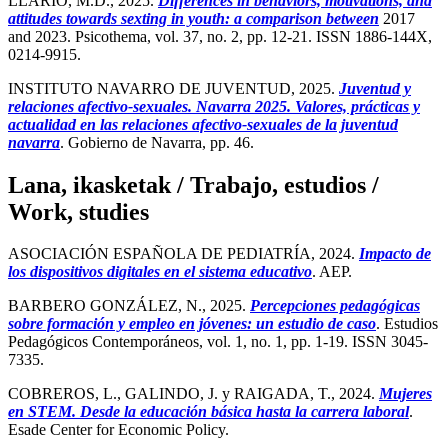
LLARIO, M.D., 2025.
Differences in behaviors, motivations, and
attitudes towards sexting in youth: a comparison between
2017
and 2023. Psicothema, vol. 37, no. 2, pp. 12-21. ISSN 1886-144X,
0214-9915.
INSTITUTO NAVARRO DE JUVENTUD, 2025.
Juventud y
relaciones afectivo-sexuales. Navarra 2025. Valores, prácticas y
actualidad en las relaciones afectivo-sexuales de la juventud
navarra
. Gobierno de Navarra, pp. 46.
Lana, ikasketak / Trabajo, estudios /
Work, studies
ASOCIACIÓN ESPAÑOLA DE PEDIATRÍA, 2024.
Impacto de
los dispositivos digitales en el sistema educativo
. AEP.
BARBERO GONZÁLEZ, N., 2025.
Percepciones pedagógicas
sobre formación y empleo en jóvenes: un estudio de caso
. Estudios
Pedagógicos Contemporáneos, vol. 1, no. 1, pp. 1-19. ISSN 3045-
7335.
COBREROS, L., GALINDO, J. y RAIGADA, T., 2024.
Mujeres
en STEM. Desde la educación básica hasta la carrera laboral
.
Esade Center for Economic Policy.