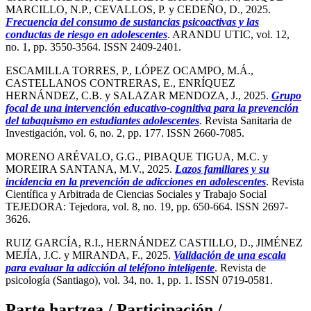
MARCILLO, N.P., CEVALLOS, P. y CEDEÑO, D., 2025.
Frecuencia del consumo de sustancias psicoactivas y las
conductas de riesgo en adolescentes
. ARANDU UTIC, vol. 12,
no. 1, pp. 3550-3564. ISSN 2409-2401.
ESCAMILLA TORRES, P., LÓPEZ OCAMPO, M.Á.,
CASTELLANOS CONTRERAS, E., ENRÍQUEZ
HERNÁNDEZ, C.B. y SALAZAR MENDOZA, J., 2025.
Grupo
focal de una intervención educativo-cognitiva para la prevención
del tabaquismo en estudiantes adolescentes
. Revista Sanitaria de
Investigación, vol. 6, no. 2, pp. 177. ISSN 2660-7085.
MORENO ARÉVALO, G.G., PIBAQUE TIGUA, M.C. y
MOREIRA SANTANA, M.V., 2025.
Lazos familiares y su
incidencia en la prevención de adicciones en adolescentes
. Revista
Científica y Arbitrada de Ciencias Sociales y Trabajo Social
TEJEDORA: Tejedora, vol. 8, no. 19, pp. 650-664. ISSN 2697-
3626.
RUIZ GARCÍA, R.I., HERNÁNDEZ CASTILLO, D., JIMÉNEZ
MEJÍA, J.C. y MIRANDA, F., 2025.
Validación de una escala
para evaluar la adicción al teléfono inteligente
. Revista de
psicología (Santiago), vol. 34, no. 1, pp. 1. ISSN 0719-0581.
Parte hartzea / Participación /