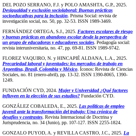
DEL POZO SERRANO, F.J. y POLO AMASHTA, G.P., 2025.
Desigualdad y exclusión sociolaboral: Buenas prácticas
socioeducativas para la inclusión
. Prisma Social: revista de
investigación social, no. 50, pp. 32-53. ISSN 1989-3469.
FERNÁNDEZ ORTEGA, S.J., 2025.
Factores escolares de riesgo
y buenas prácticas en abandono escolar desde la perspectiva de
un grupo de educadoras y educadores sociales
. Pedagogía social:
revista interuniversitaria, no. 47, pp. 69-81. ISSN 1989-9742.
FLOREZ VAQUIRO, N. y HINCAPIÉ ALDANA, L.A., 2025.
Precariedad laboral y juventudes: los mercados de trabajo en
Argentina, Brasil, Colombia y México
. Íconos: Revista de Ciencias
Sociales, no. 81 (enero-abril), pp. 13-32. ISSN 1390-8065, 1390-
1249.
FUNDACIÓN CYD, 2024.
Mujer y Universidad ¿Qué factores
influyen en la elección de sus estudios?
Fundación CYD.
GONZÁLEZ COBALEDA, E., 2025.
Las políticas de empleo
juvenil ante la transformación del trabajo: Una crónica de
desafíos y contrastes
. Revista Internacional de Doctrina y
Jurisprudencia, no. 34 (Junio), pp. 107-127. ISSN 2255-1824.
GONZALO PUYOD, A. y REVILLA CASTRO, J.C., 2025.
La