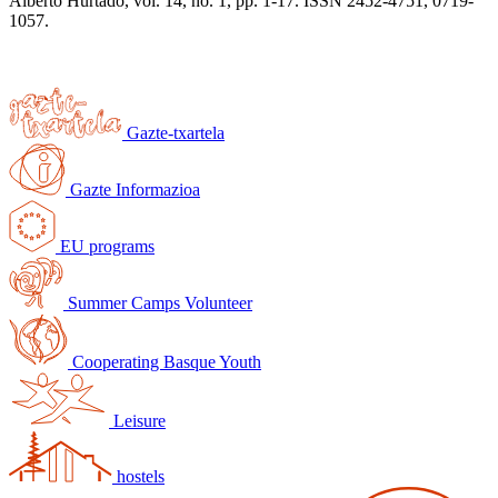
Alberto Hurtado, vol. 14, no. 1, pp. 1-17. ISSN 2452-4751, 0719-
1057.
Gazte-txartela
Gazte Informazioa
EU programs
Summer Camps Volunteer
Cooperating Basque Youth
Leisure
hostels