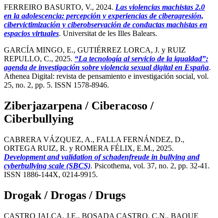
FERREIRO BASURTO, V., 2024.
Las violencias machistas 2.0
en la adolescencia: percepción y experiencias de ciberagresión,
cibervictimización y ciberobservación de conductas machistas en
espacios virtuales
. Universitat de les Illes Balears.
GARCÍA MINGO, E., GUTIÉRREZ LORCA, J. y RUIZ
REPULLO, C., 2025.
“La tecnología al servicio de la igualdad”:
agenda de investigación sobre violencia sexual digital en España
.
Athenea Digital: revista de pensamiento e investigación social, vol.
25, no. 2, pp. 5. ISSN 1578-8946.
Ziberjazarpena / Ciberacoso /
Ciberbullying
CABRERA VÁZQUEZ, A., FALLA FERNÁNDEZ, D.,
ORTEGA RUIZ, R. y ROMERA FÉLIX, E.M., 2025.
Development and validation of schadenfreude in bullying and
cyberbullying scale (SBCS)
. Psicothema, vol. 37, no. 2, pp. 32-41.
ISSN 1886-144X, 0214-9915.
Drogak / Drogas / Drugs
CASTRO JALCA, J.E., BOSADA CASTRO, C.N., BAQUE