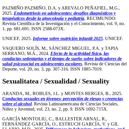
PAZMIÑO PAZMIÑO, D.A. y AREVALO PEÑAFIEL, M.G.,
2025.
Endometriosis en adolescentes: desafíos diagnósticos y
terapéuticos desde la ginecología y pediatría
. RECIMUNDO:
Revista Científica de la Investigación y el Conocimiento, vol. 9, no.
1, pp. 681-691. ISSN 2588-073X.
UNICEF, 2025.
Informe sobre nutrición infantil 2025
. UNICEF.
VAQUERO SOLÍS, M., SÁNCHEZ MIGUEL, P.A. y TAPIA
SERRANO, M.Á., 2024.
Efecto de la actividad física, las
conductas sedentarias y el tiempo de sueño sobre indicadores de
salud psicosocial en adolescentes escolares
. Revista de Ciencias del
Deporte, vol. 20, no. 3, pp. 307-316. ISSN 1885-7019.
Sexualitatea / Sexualidad / Sexuality
ARANDA, M., ROBLES, J.L. y MONTES BERGES, B., 2025.
Conductas sexuales en jóvenes: percepción de riesgo y creencias
sobre el alcohol
. Revista Latinoamericana de Ciencias Sociales,
Niñez y Juventud, vol. 23, no. 2, pp. 9. ISSN 1692-715X.
GARCÍA MONTOLIU, C., BALLESTER ARNAL, R.,
FERNÁNDEZ GARCÍA, O., ESTRUCH GARCÍA, V. y GIL