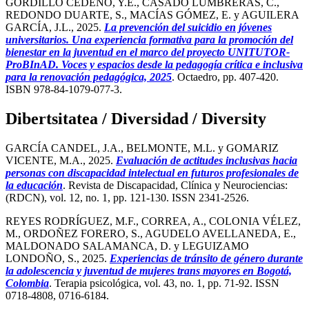
GORDILLO CEDEÑO, Y.E., CASADO LUMBRERAS, C.,
REDONDO DUARTE, S., MACÍAS GÓMEZ, E. y AGUILERA
GARCÍA, J.L., 2025.
La prevención del suicidio en jóvenes
universitarios. Una experiencia formativa para la promoción del
bienestar en la juventud en el marco del proyecto UNITUTOR-
ProBInAD. Voces y espacios desde la pedagogía crítica e inclusiva
para la renovación pedagógica, 2025
. Octaedro, pp. 407-420.
ISBN 978-84-1079-077-3.
Dibertsitatea / Diversidad / Diversity
GARCÍA CANDEL, J.A., BELMONTE, M.L. y GOMARIZ
VICENTE, M.A., 2025.
Evaluación de actitudes inclusivas hacia
personas con discapacidad intelectual en futuros profesionales de
la educación
. Revista de Discapacidad, Clínica y Neurociencias:
(RDCN), vol. 12, no. 1, pp. 121-130. ISSN 2341-2526.
REYES RODRÍGUEZ, M.F., CORREA, A., COLONIA VÉLEZ,
M., ORDOÑEZ FORERO, S., AGUDELO AVELLANEDA, E.,
MALDONADO SALAMANCA, D. y LEGUIZAMO
LONDOÑO, S., 2025.
Experiencias de tránsito de género durante
la adolescencia y juventud de mujeres trans mayores en Bogotá,
Colombia
. Terapia psicológica, vol. 43, no. 1, pp. 71-92. ISSN
0718-4808, 0716-6184.