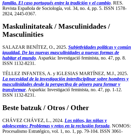
familia. El caso portugués entre la tradición y el cambio
. RES.
Revista Española de Sociología, vol. 34, no. 4, pp. 5. ISSN 1578-
2824, 2445-0367.
Maskulinitateak / Masculinidades /
Masculinities
SALAZAR BENÍTEZ, O., 2025.
Subjetividades políticas y común
igualdad. De las nuevas masculinidades a nuevas formas de
habitar el mundo
. Asparkia: Investigació feminista, no. 47, pp. 8.
ISSN 1132-8231.
TÉLLEZ INFANTES, A. y IGLESIAS MARTÍNEZ, M.J., 2025.
La necesidad de la investigación interdisciplinar sobre hombres y
masculinidades desde la perspectiva de género para formar y
transformar
. Asparkia: Investigació feminista, no. 47, pp. 1-12.
ISSN 1132-8231.
Beste batzuk / Otros / Other
CHÁVEZ CHÁVEZ, L., 2024.
Los niños, las niñas y
adolescentes: Problemas y retos en la reclusión forzada
. NOMOS:
Procesalismo Estratégico, vol. 1, no. 1, pp. 79-104. ISSN 3061-