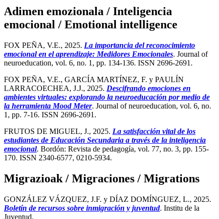
Adimen emozionala / Inteligencia
emocional / Emotional intelligence
FOX PEÑA, V.E., 2025.
La importancia del reconocimiento
emocional en el aprendizaje: Medidores Emocionales
. Journal of
neuroeducation, vol. 6, no. 1, pp. 134-136. ISSN 2696-2691.
FOX PEÑA, V.E., GARCÍA MARTÍNEZ, F. y PAULÍN
LARRACOECHEA, J.J., 2025.
Descifrando emociones en
ambientes virtuales: explorando la neuroeducación por medio de
la herramienta Mood Meter
. Journal of neuroeducation, vol. 6, no.
1, pp. 7-16. ISSN 2696-2691.
FRUTOS DE MIGUEL, J., 2025.
La satisfacción vital de los
estudiantes de Educación Secundaria a través de la inteligencia
emocional
. Bordón: Revista de pedagogía, vol. 77, no. 3, pp. 155-
170. ISSN 2340-6577, 0210-5934.
Migrazioak / Migraciones / Migrations
GONZÁLEZ VÁZQUEZ, J.F. y DÍAZ DOMÍNGUEZ, L., 2025.
Boletín de recursos sobre inmigración y juventud
. Institu de la
Juventud.