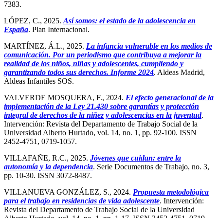
7383.
LÓPEZ, C., 2025.
Así somos: el estado de la adolescencia en
España
. Plan Internacional.
MARTÍNEZ, Á.L., 2025.
La infancia vulnerable en los medios de
comunicación. Por un periodismo que contribuya a mejorar la
realidad de los niños, niñas y adolescentes, cumpliendo y
garantizando todos sus derechos. Informe 2024
. Aldeas Madrid,
Aldeas Infantiles SOS.
VALVERDE MOSQUERA, F., 2024.
El efecto generacional de la
implementación de la Ley 21.430 sobre garantías y protección
integral de derechos de la niñez y adolescencias en la juventud
.
Intervención: Revista del Departamento de Trabajo Social de la
Universidad Alberto Hurtado, vol. 14, no. 1, pp. 92-100. ISSN
2452-4751, 0719-1057.
VILLAFAÑE, R.C., 2025.
Jóvenes que cuidan: entre la
autonomía y la dependencia
. Serie Documentos de Trabajo, no. 3,
pp. 10-30. ISSN 3072-8487.
VILLANUEVA GONZÁLEZ, S., 2024.
Propuesta metodológica
para el trabajo en residencias de vida adolescente
. Intervención:
Revista del Departamento de Trabajo Social de la Universidad