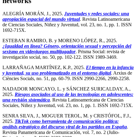
networks
ALEGRÍA MORÁN, J., 2025.
Juventudes y redes sociales: una
apropiación espacial del mundo virtual
. Revista Latinoamericana
de Ciencias Sociales, Niñez y Juventud, vol. 23, no. 1, pp. 1. ISSN
1692-715X.
ESTEBAN RAMIRO, B. y MORENO LÓPEZ, R., 2025.
¿Igualdad en línea? Género, orientación sexual y percepción del
sexismo en videojuegos multijugador
. Prisma Social: revista de
investigación social, no. 50, pp. 102-122. ISSN 1989-3469.
LARRAÑAGA MARTÍNEZ, K.P., 2025.
El tiempo en la infancia
y juventud, su uso problematizado en el entorno digital
. Arxius de
Ciències Socials, no. 51, pp. 60-79. ISSN 2990-2266, 2990-2258.
NADADOR MONCAYO, L. y SÁNCHEZ SURICALDAY, A.,
2025.
Riesgos asociados al uso de las tecnologías en adolescentes:
una revisión sistemática
. Revista Latinoamericana de Ciencias
Sociales, Niñez y Juventud, vol. 23, no. 1, pp. 1. ISSN 1692-715X.
SENRA SILVA, J., MOGUER TEROL, M. y CRISTÓFOL, F.J.,
2025.
TikTok como herramienta de comunicación política:
análisis estratégico del discurso viral de los partidos en España
.
Revista Panamericana de Comunicación, vol. 7, no. 2 (Julio-