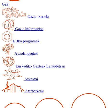
Gaz
Gazte-txartela
Gazte Informazioa
EBko programak
Auzolandegiak
Euskadiko Gazteak Lankidetzan
Aisialdia
Aterpetxeak