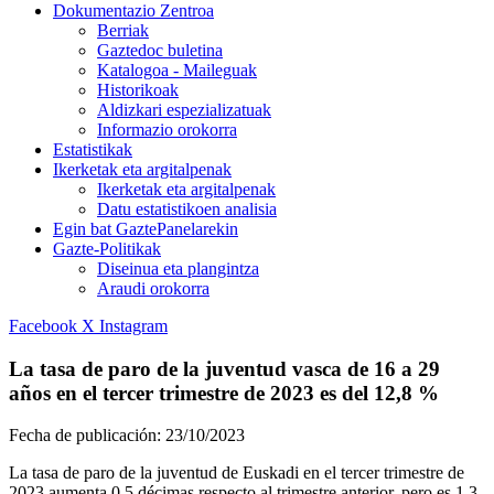
Dokumentazio Zentroa
Berriak
Gaztedoc buletina
Katalogoa - Maileguak
Historikoak
Aldizkari espezializatuak
Informazio orokorra
Estatistikak
Ikerketak eta argitalpenak
Ikerketak eta argitalpenak
Datu estatistikoen analisia
Egin bat GaztePanelarekin
Gazte-Politikak
Diseinua eta plangintza
Araudi orokorra
Facebook
X
Instagram
La tasa de paro de la juventud vasca de 16 a 29
años en el tercer trimestre de 2023 es del 12,8 %
Fecha de publicación:
23/10/2023
La tasa de paro de la juventud de Euskadi en el tercer trimestre de
2023 aumenta 0,5 décimas respecto al trimestre anterior, pero es 1,3