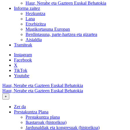
Haur, Nerabe eta Gazteen Euskal Behatokia
Informa zaitez
Hezkuntza
Lana
Etxebizitza
Mugikortasuna Europan
Berdintasuna, parte-hartzea eta gizartea
Aisialdia
Tramiteak
Instagram
Facebook
X
TikTok
Youtube
Haur, Nerabe eta Gazteen Euskal Behatokia
Haur, Nerabe eta Gazteen Euskal Behatokia
+
Zer da
Prestakuntza Plana
Prestakuntza plana
Ikastaroak (historikoa)
Jardunaldiak eta kongresuak (historikoa)