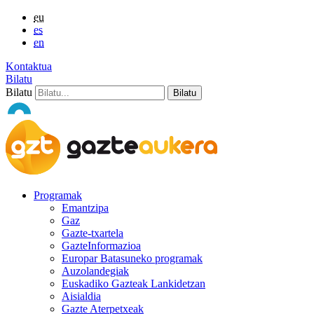
eu
es
en
Kontaktua
Bilatu
Bilatu
Programak
Emantzipa
Gaz
Gazte-txartela
GazteInformazioa
Europar Batasuneko programak
Auzolandegiak
Euskadiko Gazteak Lankidetzan
Aisialdia
Gazte Aterpetxeak