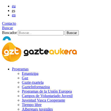
eu
es
en
Contacto
Buscar
Buscador
Programas
Emantzipa
Gaz
Gazte-txartela
GazteInformazioa
Programas de la Unión Europea
Campos de Voluntariado Juvenil
Juventud Vasca Cooperante
Tiempo libre
Albergues juveniles