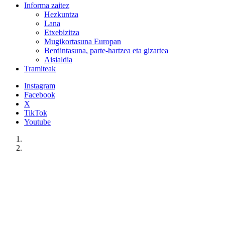
Informa zaitez
Hezkuntza
Lana
Etxebizitza
Mugikortasuna Europan
Berdintasuna, parte-hartzea eta gizartea
Aisialdia
Tramiteak
Instagram
Facebook
X
TikTok
Youtube