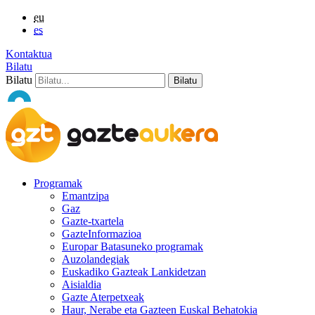
eu
es
Kontaktua
Bilatu
Bilatu
Programak
Emantzipa
Gaz
Gazte-txartela
GazteInformazioa
Europar Batasuneko programak
Auzolandegiak
Euskadiko Gazteak Lankidetzan
Aisialdia
Gazte Aterpetxeak
Haur, Nerabe eta Gazteen Euskal Behatokia