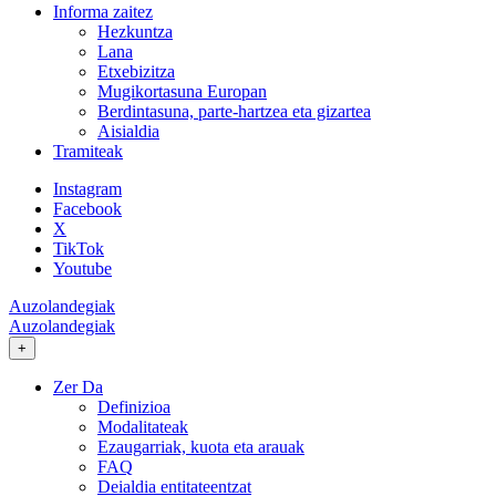
Informa zaitez
Hezkuntza
Lana
Etxebizitza
Mugikortasuna Europan
Berdintasuna, parte-hartzea eta gizartea
Aisialdia
Tramiteak
Instagram
Facebook
X
TikTok
Youtube
Auzolandegiak
Auzolandegiak
+
Zer Da
Definizioa
Modalitateak
Ezaugarriak, kuota eta arauak
FAQ
Deialdia entitateentzat