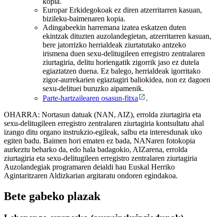
kopia.
Europar Erkidegokoak ez diren atzerritarren kasuan,
bizileku-baimenaren kopia.
Adingabeekin harremana izatea eskatzen duten
ekintzak dituzten auzolandegietan, atzerritarren kasuan,
bere jatorrizko herrialdeak ziurtatutako antzeko
irismena duen sexu-delitugileen erregistro zentralaren
ziurtagiria, delitu horiengatik zigorrik jaso ez dutela
egiaztatzen duena. Ez balego, herrialdeak igorritako
zigor-aurrekarien egiaztagiri baliokidea, non ez dagoen
sexu-delituei buruzko aipamenik.
Parte-hartzailearen osasun-fitxa
.
OHARRA: Nortasun datuak (NAN, AIZ), errolda ziurtagiria eta
sexu-delitugileen erregistro zentralaren ziurtagiria kontsultatu ahal
izango ditu organo instrukzio-egileak, salbu eta interesdunak uko
egiten badu. Baimen hori ematen ez bada, NANaren fotokopia
aurkeztu beharko da, edo hala badagokio, AIZarena, errolda
ziurtagiria eta sexu-delitugileen erregistro zentralaren ziurtagiria
Auzolandegiak programaren deialdi hau Euskal Herriko
Agintaritzaren Aldizkarian argitaratu ondoren egindakoa.
Bete gabeko plazak