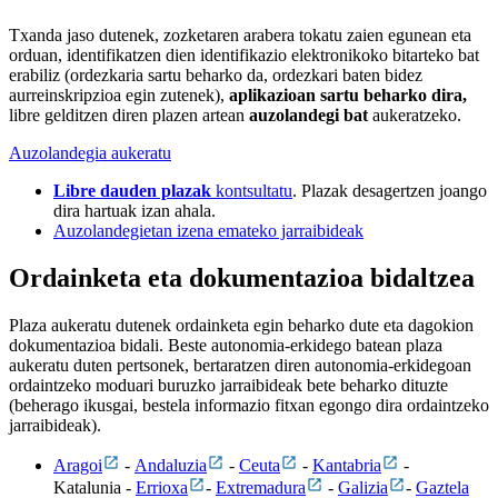
Txanda jaso dutenek, zozketaren arabera tokatu zaien egunean eta
orduan, identifikatzen dien identifikazio elektronikoko bitarteko bat
erabiliz (ordezkaria sartu beharko da, ordezkari baten bidez
aurreinskripzioa egin zutenek),
aplikazioan sartu beharko dira,
libre gelditzen diren plazen artean
auzolandegi bat
aukeratzeko.
Auzolandegia aukeratu
Libre dauden plazak
kontsultatu
. Plazak desagertzen joango
dira hartuak izan ahala.
Auzolandegietan izena emateko jarraibideak
Ordainketa eta dokumentazioa bidaltzea
Plaza aukeratu dutenek ordainketa egin beharko dute eta dagokion
dokumentazioa bidali. Beste autonomia-erkidego batean plaza
aukeratu duten pertsonek, bertaratzen diren autonomia-erkidegoan
ordaintzeko moduari buruzko jarraibideak bete beharko dituzte
(beherago ikusgai, bestela informazio fitxan egongo dira ordaintzeko
jarraibideak).
Aragoi
-
Andaluzia
-
Ceuta
-
Kantabria
-
Katalunia -
Errioxa
-
Extremadura
-
Galizia
-
Gaztela