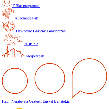
EBko programak
Auzolandegiak
Euskadiko Gazteak Lankidetzan
Aisialdia
Aterpetxeak
Haur, Nerabe eta Gazteen Euskal Behatokia