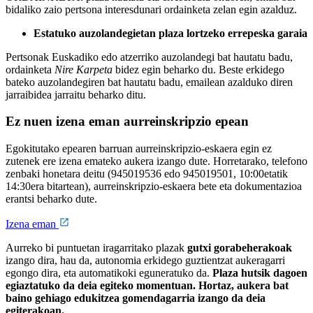
bidaliko zaio pertsona interesdunari ordainketa zelan egin azalduz.
Estatuko auzolandegietan plaza lortzeko errepeska garaia
Pertsonak Euskadiko edo atzerriko auzolandegi bat hautatu badu,
ordainketa
Nire Karpeta
bidez egin beharko du. Beste erkidego
bateko auzolandegiren bat hautatu badu, emailean azalduko diren
jarraibidea jarraitu beharko ditu.
Ez nuen izena eman aurreinskripzio epean
Egokitutako epearen barruan aurreinskripzio-eskaera egin ez
zutenek ere izena emateko aukera izango dute. Horretarako, telefono
zenbaki honetara deitu (945019536 edo 945019501
, 10:00etatik
14:30era bitartean
), aurreinskripzio-eskaera bete eta dokumentazioa
erantsi beharko dute.
Izena eman
Aurreko bi puntuetan iragarritako plazak
gutxi gorabeherakoak
izango dira, hau da, autonomia erkidego guztientzat aukeragarri
egongo dira, eta automatikoki eguneratuko da.
Plaza hutsik dagoen
egiaztatuko da deia egiteko momentuan. Hortaz, aukera bat
baino gehiago edukitzea gomendagarria izango da deia
egiterakoan.