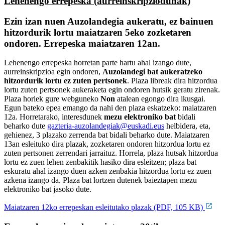
Lehenengo errepeska (aurreinskripziodunak)
Ezin izan nuen Auzolandegia aukeratu, ez bainuen
hitzordurik lortu maiatzaren 5eko zozketaren
ondoren. Errepeska maiatzaren 12an.
Lehenengo errepeska horretan parte hartu ahal izango dute,
aurreinskripzioa egin ondoren,
Auzolandegi bat aukeratzeko
hitzordurik lortu ez zuten pertsonek
. Plaza libreak dira hitzordua
lortu zuten pertsonek aukeraketa egin ondoren hutsik geratu zirenak.
Plaza horiek gure webguneko
Non
atalean egongo dira ikusgai.
Egun bateko epea emango da nahi den plaza eskatzeko: maiatzaren
12a. Horretarako, interesdunek
mezu elektroniko bat
bidali
beharko dute
gazteria-auzolandegiak@euskadi.eus
helbidera, eta,
gehienez, 3 plazako zerrenda bat bidali beharko dute. Maiatzaren
13an esleituko dira plazak, zozketaren ondoren hitzordua lortu ez
zuten pertsonen zerrendari jarraituz. Horrela, plaza hutsak hitzordua
lortu ez zuen lehen zenbakitik hasiko dira esleitzen; plaza bat
eskuratu ahal izango duen azken zenbakia hitzordua lortu ez zuen
azkena izango da. Plaza bat lortzen dutenek baieztapen mezu
elektroniko bat jasoko dute.
Maiatzaren 12ko errepeskan esleitutako plazak (PDF, 105 KB)