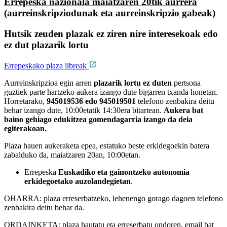
Errepeska nazionala maiatzaren 20tik aurrera
(aurreinskripziodunak eta aurreinskripzio gabeak)
Hutsik zeuden plazak ez ziren nire interesekoak edo
ez dut plazarik lortu
Errepeskako plaza libreak
Aurreinskripzioa egin arren
plazarik lortu ez duten
pertsona
guztiek parte hartzeko aukera izango dute bigarren txanda honetan.
Horretarako,
945019536 edo 945019501
telefono zenbakira deitu
behar izango dute, 10:00etatik 14:30era bitartean.
Aukera bat
baino gehiago edukitzea gomendagarria izango da deia
egiterakoan.
Plaza hauen aukeraketa epea, estatuko beste erkidegoekin batera
zabalduko da, maiatzaren 20an, 10:00etan.
Errepeska
Euskadiko eta gainontzeko autonomia
erkidegoetako auzolandegietan
.
OHARRA: plaza erreserbatzeko, lehenengo gorago dagoen telefono
zenbakira deitu behar da.
ORDAINKETA: plaza hautatu eta erreserbatu ondoren, email bat