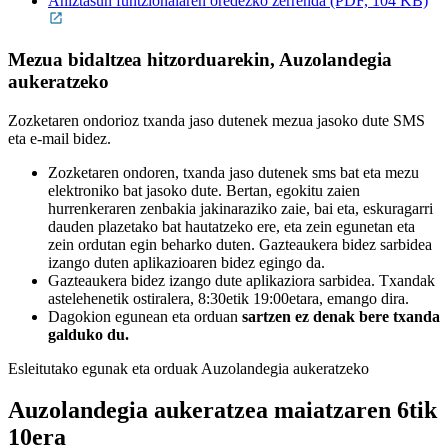
Aniztasun funtzionalaren oredezko zerrenda (PDF, 104 KB)
Mezua bidaltzea hitzorduarekin, Auzolandegia
aukeratzeko
Zozketaren ondorioz txanda jaso dutenek mezua jasoko dute SMS
eta e-mail bidez.
Zozketaren ondoren, txanda jaso dutenek sms bat eta mezu
elektroniko bat jasoko dute. Bertan, egokitu zaien
hurrenkeraren zenbakia jakinaraziko zaie, bai eta, eskuragarri
dauden plazetako bat hautatzeko ere, eta zein egunetan eta
zein ordutan egin beharko duten. Gazteaukera bidez sarbidea
izango duten aplikazioaren bidez egingo da.
Gazteaukera bidez izango dute aplikaziora sarbidea. Txandak
astelehenetik ostiralera, 8:30etik 19:00etara, emango dira.
Dagokion egunean eta orduan
sartzen ez denak bere txanda
galduko du.
Esleitutako egunak eta orduak Auzolandegia aukeratzeko
Auzolandegia aukeratzea
maiatzaren 6tik
10era