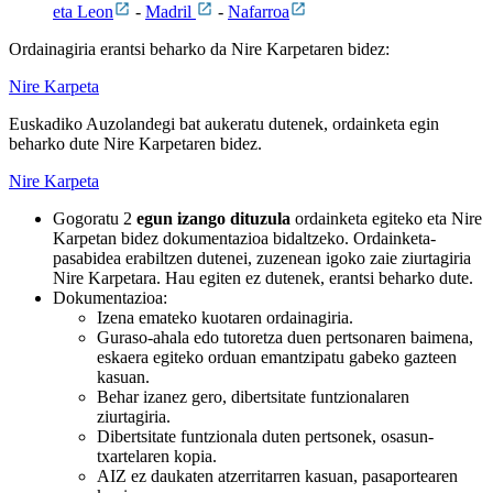
eta Leon
-
Madril
-
Nafarroa
Ordainagiria erantsi beharko da Nire Karpetaren bidez:
Nire Karpeta
Euskadiko Auzolandegi bat aukeratu dutenek, ordainketa egin
beharko dute Nire Karpetaren bidez.
Nire Karpeta
Gogoratu 2
egun izango dituzula
ordainketa egiteko eta Nire
Karpetan bidez dokumentazioa bidaltzeko. Ordainketa-
pasabidea erabiltzen dutenei, zuzenean igoko zaie ziurtagiria
Nire Karpetara. Hau egiten ez dutenek, erantsi beharko dute.
Dokumentazioa:
Izena emateko kuotaren ordainagiria.
Guraso-ahala edo tutoretza duen pertsonaren baimena,
eskaera egiteko orduan emantzipatu gabeko gazteen
kasuan.
Behar izanez gero, dibertsitate funtzionalaren
ziurtagiria.
Dibertsitate funtzionala duten pertsonek, osasun-
txartelaren kopia.
AIZ ez daukaten atzerritarren kasuan, pasaportearen