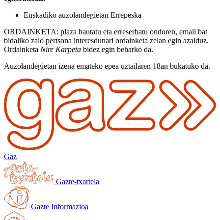
Euskadiko auzolandegietan Errepeska
ORDAINKETA: plaza hautatu eta erreserbatu ondoren, email bat
bidaliko zaio pertsona interesdunari ordainketa zelan egin azalduz.
Ordainketa
Nire Karpeta
bidez egin beharko da.
Auzolandegietan izena emateko epea uztailaren 18an bukatuko da.
Gaz
Gazte-txartela
Gazte Informazioa