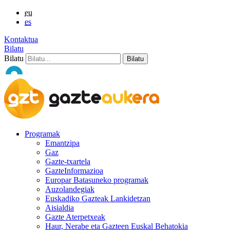
eu
es
Kontaktua
Bilatu
Bilatu
Programak
Emantzipa
Gaz
Gazte-txartela
GazteInformazioa
Europar Batasuneko programak
Auzolandegiak
Euskadiko Gazteak Lankidetzan
Aisialdia
Gazte Aterpetxeak
Haur, Nerabe eta Gazteen Euskal Behatokia