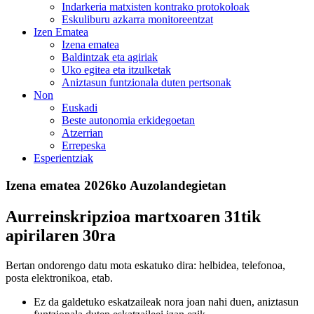
Indarkeria matxisten kontrako protokoloak
Eskuliburu azkarra monitoreentzat
Izen Ematea
Izena ematea
Baldintzak eta agiriak
Uko egitea eta itzulketak
Aniztasun funtzionala duten pertsonak
Non
Euskadi
Beste autonomia erkidegoetan
Atzerrian
Errepeska
Esperientziak
Izena ematea 2026ko Auzolandegietan
Aurreinskripzioa
martxoaren 31tik
apirilaren 30ra
Bertan ondorengo datu mota eskatuko dira: helbidea, telefonoa,
posta elektronikoa, etab.
Ez da galdetuko eskatzaileak nora joan nahi duen, aniztasun