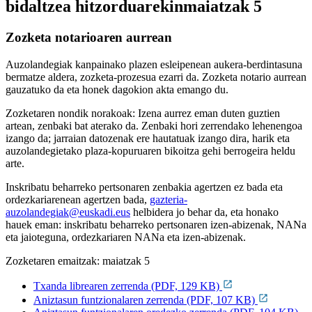
bidaltzea hitzorduarekin
maiatzak 5
Zozketa notarioaren aurrean
Auzolandegiak kanpainako plazen esleipenean aukera-berdintasuna
bermatze aldera, zozketa-prozesua ezarri da. Zozketa notario aurrean
gauzatuko da eta honek dagokion akta emango du.
Zozketaren nondik norakoak: Izena aurrez eman duten guztien
artean, zenbaki bat aterako da. Zenbaki hori zerrendako lehenengoa
izango da; jarraian datozenak ere hautatuak izango dira, harik eta
auzolandegietako plaza-kopuruaren bikoitza gehi berrogeira heldu
arte.
Inskribatu beharreko pertsonaren zenbakia agertzen ez bada eta
ordezkariarenean agertzen bada,
gazteria-
auzolandegiak@euskadi.eus
helbidera jo behar da, eta honako
hauek eman: inskribatu beharreko pertsonaren izen-abizenak, NANa
eta jaioteguna, ordezkariaren NANa eta izen-abizenak.
Zozketaren emaitzak: maiatzak 5
Txanda librearen zerrenda (PDF, 129 KB)
Aniztasun funtzionalaren zerrenda (PDF, 107 KB)