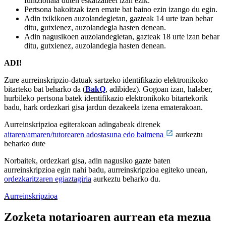
funtzionala duten eskatzaileei izan ezik.
Pertsona bakoitzak izen emate bat baino ezin izango du egin.
Adin txikikoen auzolandegietan, gazteak 14 urte izan behar
ditu, gutxienez, auzolandegia hasten denean.
Adin nagusikoen auzolandegietan, gazteak 18 urte izan behar
ditu, gutxienez, auzolandegia hasten denean.
ADI!
Zure aurreinskripzio-datuak sartzeko identifikazio elektronikoko
bitarteko bat beharko da (
BakQ
, adibidez). Gogoan izan, halaber,
hurbileko pertsona batek identifikazio elektronikoko bitartekorik
badu, hark ordezkari gisa jardun dezakeela izena ematerakoan.
Aurreinskripzioa egiterakoan adingabeak direnek
aitaren/amaren/tutorearen adostasuna edo baimena
aurkeztu
beharko dute
Norbaitek, ordezkari gisa, adin nagusiko gazte baten
aurreinskripzioa egin nahi badu, aurreinskripzioa egiteko unean,
ordezkaritzaren egiaztagiria
aurkeztu beharko du.
Aurreinskripzioa
Zozketa notarioaren aurrean eta mezua