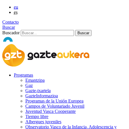
eu
es
Contacto
Buscar
Buscador
Programas
Emantzipa
Gaz
Gazte-txartela
GazteInformazioa
Programas de la Unión Europea
Campos de Voluntariado Juvenil
Juventud Vasca Cooperante
Tiempo libre
Albergues juveniles
Observatorio Vasco de la Infancia, Adolescencia y