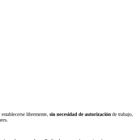
 establecerse libremente,
sin necesidad de autorización
de trabajo,
ares.