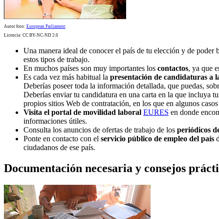
Autor foto:
European Parliament
Licencia: CC BY-NC-ND 2.0
Una manera ideal de conocer el país de tu elección y de poder b
estos tipos de trabajo.
En muchos países son muy importantes los
contactos
, ya que 
Es cada vez más habitual la
presentación de candidaturas a 
Deberías poseer toda la información detallada, que puedas, sobr
Deberías enviar tu candidatura en una carta en la que incluya tu
propios sitios Web de contratación, en los que en algunos casos
Visita el portal de movilidad laboral
EURES
en donde encontr
informaciones útiles.
Consulta los anuncios de ofertas de trabajo de los
periódicos de
Ponte en contacto con el
servicio público de empleo del país
d
ciudadanos de ese país.
Documentación necesaria y consejos práctic