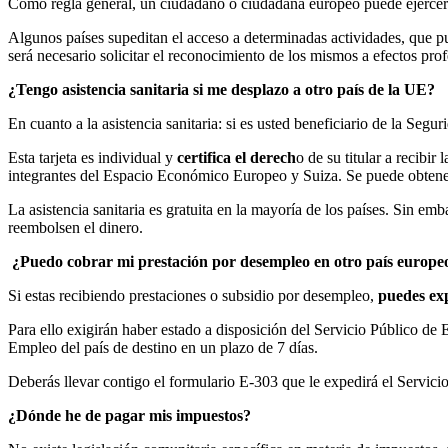
Como regla general, un ciudadano o ciudadana europeo puede ejercer e
Algunos países supeditan el acceso a determinadas actividades, que pue
será necesario solicitar el reconocimiento de los mismos a efectos pr
¿Tengo asistencia sanitaria si me desplazo a otro país de la UE?
En cuanto a la asistencia sanitaria: si es usted beneficiario de la Segur
Esta tarjeta es individual y
certifica el derech
o de su titular a recibi
integrantes del Espacio Económico Europeo y Suiza. Se puede obtener
La asistencia sanitaria es gratuita en la mayoría de los países. Sin em
reembolsen el dinero.
¿Puedo cobrar mi prestación por desempleo en otro país europeo
Si estas recibiendo prestaciones o subsidio por desempleo,
puedes ex
Para ello exigirán haber estado a disposición del Servicio Público de 
Empleo del país de destino en un plazo de 7 días.
Deberás llevar contigo el formulario E-303 que le expedirá el Servici
¿Dónde he de pagar mis impuestos?