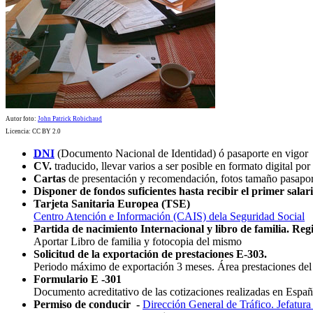
Autor foto:
John Patrick Robichaud
Licencia: CC BY 2.0
DNI
(Documento Nacional de Identidad) ó pasaporte en vigor
CV.
traducido, llevar varios a ser posible en formato digital por
Cartas
de presentación y recomendación, fotos tamaño pasapor
Disponer de fondos suficientes hasta recibir el primer salari
Tarjeta Sanitaria Europea (TSE)
Centro Atención e Información (CAIS) dela Seguridad Social
Partida de nacimiento Internacional y libro de familia. Reg
Aportar Libro de familia y fotocopia del mismo
Solicitud de la exportación de prestaciones E-303.
Periodo máximo de exportación 3 meses. Área prestaciones del 
Formulario E -301
Documento acreditativo de las cotizaciones realizadas en Espa
Permiso de conducir -
Dirección General de Tráfico. Jefatura