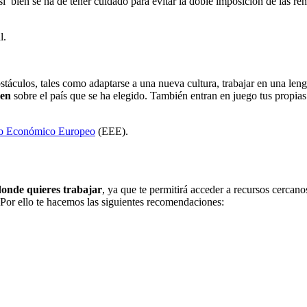
si bien se ha de tener cuidado para evitar la doble imposición de las re
l.
bstáculos, tales como adaptarse a una nueva cultura, trabajar en una leng
ien
sobre el país que se ha elegido. También entran en juego tus propias
cio Económico Europeo
(EEE).
donde quieres trabajar
, ya que te permitirá acceder a recursos cercano
c. Por ello te hacemos las siguientes recomendaciones: