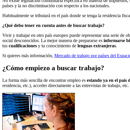
No existe legislación comunitaria específica en materia de impuestos, 
países y la no discriminación con respecto a los nacionales.
Habitualmente se tributará en el país donde se tenga la residencia fisca
¿Qué debo tener en cuenta antes de buscar trabajo?
Vivir y trabajar en otro país europeo puede representar una serie de o
social desconocidos. La mejor manera de prepararse es
informarse b
tus
cualificaciones
y tu conocimiento de
lenguas extranjeras
.
Si quieres más información,
Mercado de trabajo por países del Espa
¿
Cómo empiezo a buscar trabajo?
La forma más sencilla de encontrar empleo es
estando ya en el país 
residencia, etc.), acceder directamente a las entrevistas de trabajo, et