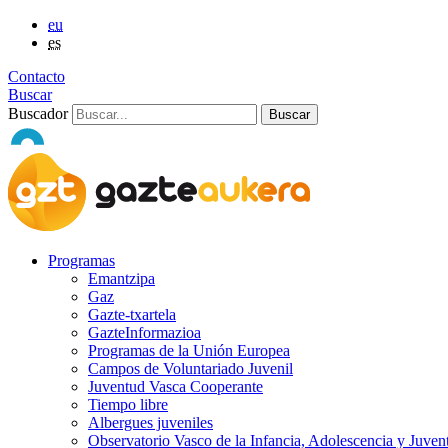
eu
es
Contacto
Buscar
Buscador
Programas
Emantzipa
Gaz
Gazte-txartela
GazteInformazioa
Programas de la Unión Europea
Campos de Voluntariado Juvenil
Juventud Vasca Cooperante
Tiempo libre
Albergues juveniles
Observatorio Vasco de la Infancia, Adolescencia y Juven