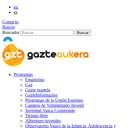
eu
es
Contacto
Buscar
Buscador
Programas
Emantzipa
Gaz
Gazte-txartela
GazteInformazioa
Programas de la Unión Europea
Campos de Voluntariado Juvenil
Juventud Vasca Cooperante
Tiempo libre
Albergues juveniles
Observatorio Vasco de la Infancia, Adolescencia y