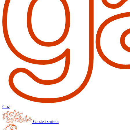
Gaz
Gazte-txartela