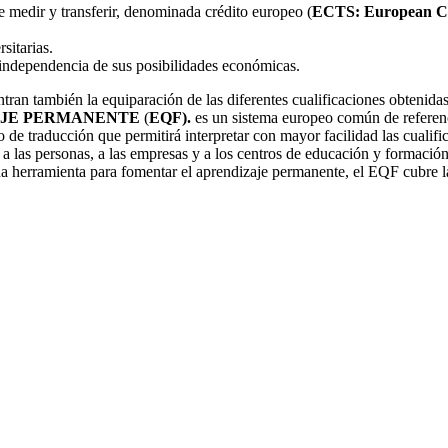
de medir y transferir, denominada crédito europeo (
ECTS: European Cr
rsitarias.
 independencia de sus posibilidades económicas.
tran también la equiparación de las diferentes cualificaciones obtenida
AJE PERMANENTE
(
EQF).
es un sistema europeo común de referenc
 de traducción que permitirá interpretar con mayor facilidad las cualif
rá a las personas, a las empresas y a los centros de educación y formació
na herramienta para fomentar el aprendizaje permanente, el EQF cubre l