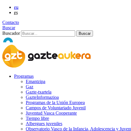
eu
es
Contacto
Buscar
Buscador
Programas
Emantzipa
Gaz
Gazte-txartela
GazteInformazioa
Programas de la Unión Europea
Campos de Voluntariado Juvenil
Juventud Vasca Cooperante
Tiempo libre
Albergues juveniles
Observatorio Vasco de la Infancia, Adolescencia y Juven