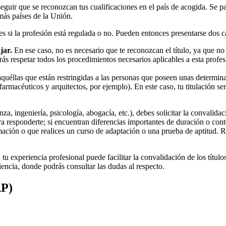
ir que se reconozcan tus cualificaciones en el país de acogida. Se par
emás países de la Unión.
es si la profesión está regulada o no. Pueden entonces presentarse dos c
ajar.
En ese caso, no es necesario que te reconozcan el título, ya que n
erás respetar todos los procedimientos necesarios aplicables a esta profe
aquéllas que están restringidas a las personas que poseen unas determina
s, farmacéuticos y arquitectos, por ejemplo). En este caso, tu titulación 
a, ingeniería, psicología, abogacía, etc.), debes solicitar la convalidac
a responderte; si encuentran diferencias importantes de duración o cont
mación o que realices un curso de adaptación o una prueba de aptitud. R
a tu experiencia profesional puede facilitar la convalidación de los tít
encia, donde podrás consultar las dudas al respecto.
AP)