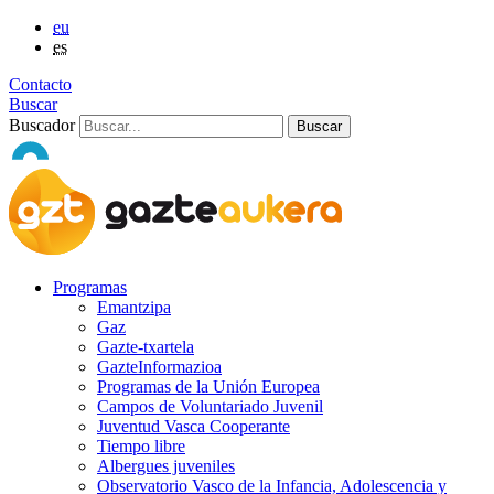
eu
es
Contacto
Buscar
Buscador
Programas
Emantzipa
Gaz
Gazte-txartela
GazteInformazioa
Programas de la Unión Europea
Campos de Voluntariado Juvenil
Juventud Vasca Cooperante
Tiempo libre
Albergues juveniles
Observatorio Vasco de la Infancia, Adolescencia y