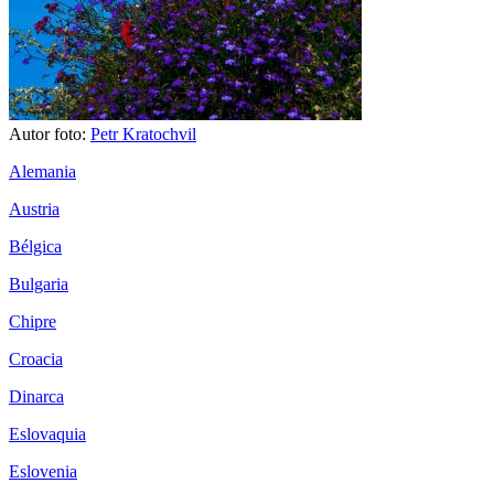
Autor foto:
Petr Kratochvil
Alemania
Austria
Bélgica
Bulgaria
Chipre
Croacia
Dinarca
Eslovaquia
Eslovenia