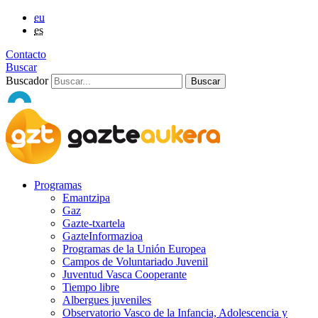
eu
es
Contacto
Buscar
Buscador
Programas
Emantzipa
Gaz
Gazte-txartela
GazteInformazioa
Programas de la Unión Europea
Campos de Voluntariado Juvenil
Juventud Vasca Cooperante
Tiempo libre
Albergues juveniles
Observatorio Vasco de la Infancia, Adolescencia y