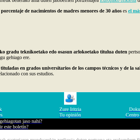
rtetik beherako ama duten jaioberrien portzentajea
Europako txikiena
d
l
porcentaje de nacimientos de madres menores de 30 años
es
el má
eko gradu teknikoetako edo osasun arlokoetako titulua duten
perts
egu gehiago ere.
tituladas en grados universitarios de los campos técnicos y de la sa
lacionado con sus estudios.
k
Zure Iritzia
Doku
es
Tu opinión
Centro
gehiagotan jaso nahi?
ir este boletín?
ak gazteriaren munduarekin zerikusia duten pertsona eta erakundeen fit