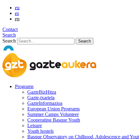
eu
es
en
Contact
Search
Search
Programs
GazteBizHitza
Gazte-txartela
GazteInformazioa
European Union Programs
Summer Camps Volunteer
Cooperating Basque Youth
Leisure
Youth hostels
Basque Observatory on Chilhood, Adolescence and You