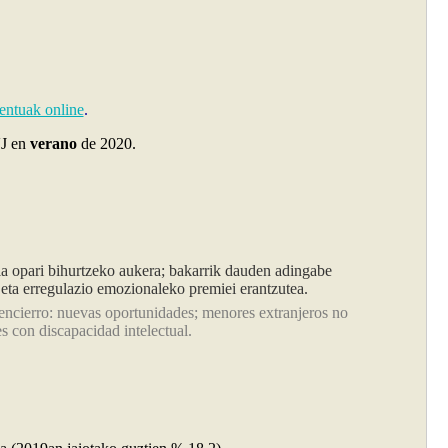
ntuak online
.
VJ en
verano
de 2020.
a opari bihurtzeko aukera; bakarrik dauden adingabe
a eta erregulazio emozionaleko premiei erantzutea.
cierro: nuevas oportunidades; menores extranjeros no
 con discapacidad intelectual.