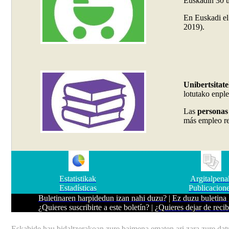
Euskadin 30 u
En Euskadi e
2019).
Unibertsitat
lotutako enpl
Las
personas 
más empleo re
Estatistikak
Argitalpena
Estadísticas
Publicacion
Buletinaren harpidedun izan nahi duzu?
|
Ez duzu buletina 
¿
Quieres suscribirte a este boletín?
| ¿
Quieres dejar de recib
Eskabide hau bidaltzerakoan zure baimena ematen ari zara zure datu