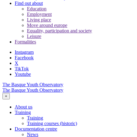
Find out about
Education
Employment
Living place
Move around europe
Equality, participation and society
Leisure
Formalities
Instagram
Facebook
X
TikTok
Youtube
The Basque Youth Observatory
The Basque Youth Observatory
+
About us
Training
Training
Training courses (historic)
Documentation centre
News