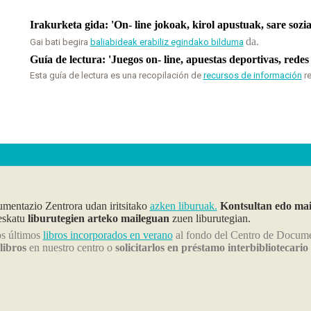
Irakurketa gida: 'On- line jokoak, kirol apustuak, sare so
da
.
Gai bati begira
baliabideak erabiliz egindako bilduma
Guía de lectura: 'Juegos on- line, apuestas deportivas, redes
Esta guía de lectura es una recopilación de
recursos de información
r
entazio Zentrora udan iritsitako
azken liburuak.
Kontsultan edo ma
eskatu
liburutegien arteko maileguan
zuen liburutegian
.
os últimos
libros incorporados en verano
al fondo del Centro de Docum
 libros
en nuestro centro o
solicitarlos en préstamo interbibliotecario