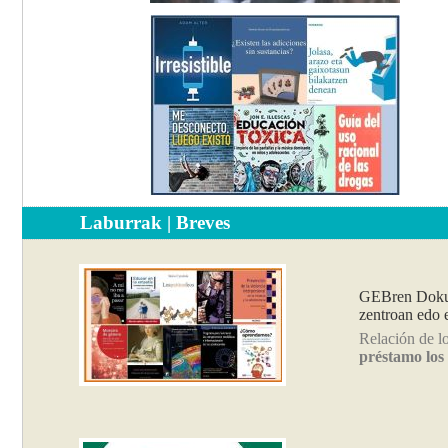
Laburrak | Breves
GEBren Dokum
zentroan edo 
Relación de l
préstamo los