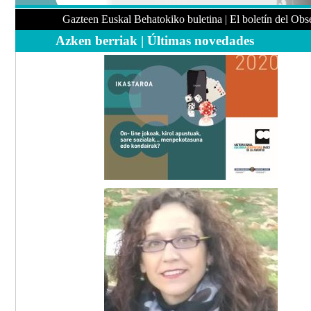
Gazteen Euskal Behatokiko buletina | El boletín del Obs
Azken berriak | Últimas novedades