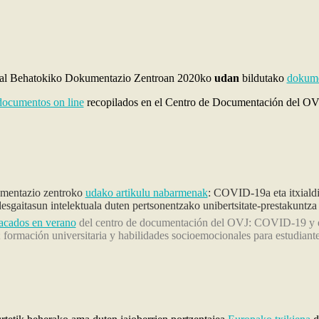
al Behatokiko Dokumentazio Zentroan 2020ko
udan
bildutako
dokume
documentos on line
recopilados en el Centro de Documentación del O
mentazio zentroko
udako artikulu nabarmenak
: COVID-19a eta itxialdi
 desgaitasun intelektuala duten pertsonentzako unibertsitate-prestakuntz
tacados en verano
del centro de documentación del OVJ: COVID-19 y en
formación universitaria y habilidades socioemocionales para estudiantes