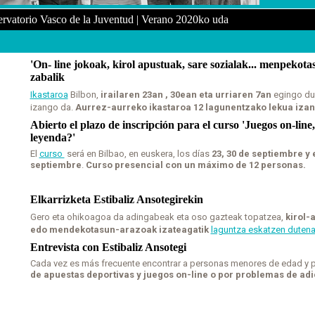
ervatorio Vasco de la Juventud | Verano 2020ko uda
'On- line jokoak, kirol apustuak, sare sozialak... menpeko
zabalik
Ikastaroa
Bilbon,
irailaren 23an , 30ean eta urriaren 7an
egingo du
izango da.
Aurrez-aurreko ikastaroa 12 lagunentzako lekua izan
Abierto el plazo de inscripción para el curso 'Juegos on-line,
leyenda?'
El
curso
será en Bilbao, en euskera, los días
23, 30 de septiembre y 
septiembre
.
Curso presencial con un máximo de 12 personas
.
Elkarrizketa Estibaliz Ansotegirekin
Gero eta ohikoagoa da adingabeak eta oso gazteak topatzea,
kirol-
edo mendekotasun-arazoak izateagatik
laguntza eskatzen duten
Entrevista con Estibaliz Ansotegi
Cada vez es más frecuente encontrar a personas menores de edad y
de apuestas deportivas y juegos on-line o por problemas de ad