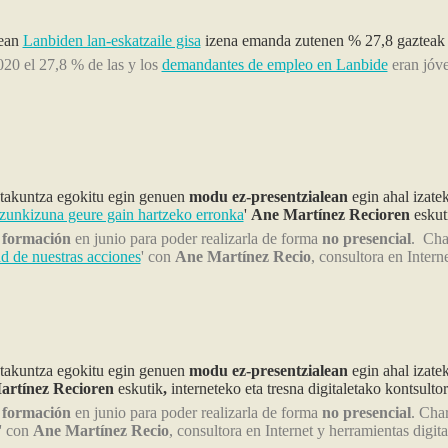
nean
Lanbiden lan-eskatzaile gisa
izena emanda zutenen % 27,8 gazteak z
020 el 27,8 % de las y los
demandantes de empleo en Lanbide
eran jóv
takuntza egokitu egin genuen
modu ez-presentzialean
egin ahal izatek
tzunkizuna geure gain hartzeko erronka
'
Ane Martínez Recioren
eskut
a
formación
en junio para poder realizarla de forma
no presencial
. Char
d de nuestras acciones
' con
Ane Martínez Recio
, consultora en Intern
takuntza egokitu egin genuen
modu ez-presentzialean
egin ahal izate
rtínez Recioren
eskutik
,
interneteko eta tresna digitaletako kontsulto
a
formación
en junio para poder realizarla de forma
no presencial
. Char
' con
Ane Martínez Recio
, consultora en Internet y herramientas digita