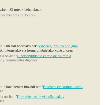
iren, 35 urtetik beherakoak.
enes menores de 35 años.
o. Hitzaldi horietako bat: '
Zibersegurtasuna edo gure
ik
,
interneteko eta tresna digitaletako kontsultorea.
la on-line '
Ciberseguridad o el reto de asumir la
et y herramientas digitales.
ko. Hona hemen hitzaldi bat: '
Bideodei eta komunikazio-
rea.
la on-line '
Herramientas de videollamada y
les.