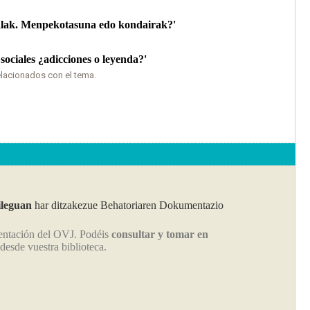
zialak. Menpekotasuna edo kondairak?'
 sociales ¿adicciones o leyenda?'
elacionados con el tema.
ileguan
har ditzakezue Behatoriaren Dokumentazio
entación del OVJ. Podéis
consultar y tomar en
desde vuestra biblioteca
.