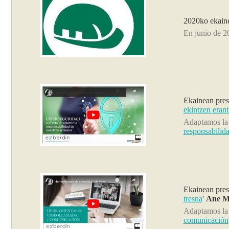
2020ko ekai
En junio de 2
Ekainean pres
ekintzen eran
Adaptamos l
responsabilida
Ekainean pres
tresna
'
Ane Ma
Adaptamos l
comunicación