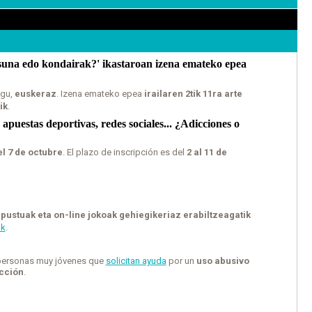
tasuna edo kondairak?' ikastaroan izena emateko epea
gu,
euskeraz
. Izena emateko epea
irailaren 2tik 11ra arte
ik
.
 apuestas deportivas, redes sociales... ¿Adicciones o
el 7 de octubre
. El plazo de inscripción es del
2 al 11 de
apustuak eta on-line jokoak gehiegikeriaz erabiltzeagatik
ak
.
 personas muy jóvenes que
solicitan ayuda
por un
uso abusivo
icción
.