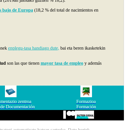
a (2019an jaiotako guztien % 18,2).
s bajo de Europa
(18,2 % del total de nacimientos en
onek
enplegu-tasa handiago dute,
bai eta beren ikasketekin
lud
son las que tienen
mayor tasa de empleo
y además
mentazio zentroa
Formazioa
 de Documentación
Formación
xategi automatizatu batean sartzeko. Datu horiek