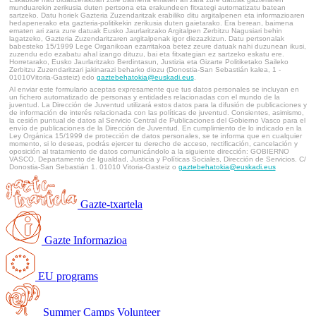
munduarekin zerikusia duten pertsona eta erakundeen fitxategi automatizatu batean
sartzeko. Datu horiek Gazteria Zuzendaritzak erabiliko ditu argitalpenen eta informazioaren
hedapenerako eta gazteria-politikekin zerikusia duten gaietarako. Era berean, baimena
ematen ari zara zure datuak Eusko Jaurlaritzako Argitalpen Zerbitzu Nagusiari behin
lagatzeko, Gazteria Zuzendaritzaren argitalpenak igor diezazkizun. Datu pertsonalak
babesteko 15/1999 Lege Organikoan ezarritakoa betez zeure datuak nahi duzunean ikusi,
zuzendu edo ezabatu ahal izango dituzu, bai eta fitxategian ez sartzeko eskatu ere.
Horretarako, Eusko Jaurlaritzako Berdintasun, Justizia eta Gizarte Politiketako Saileko
Zerbitzu Zuzendaritzari jakinarazi beharko diozu (Donostia-San Sebastián kalea, 1 -
01010Vitoria-Gasteiz) edo
gaztebehatokia@euskadi.eus
.
Al enviar este formulario aceptas expresamente que tus datos personales se incluyan en
un fichero automatizado de personas y entidades relacionadas con el mundo de la
juventud. La Dirección de Juventud utilizará estos datos para la difusión de publicaciones y
de información de interés relacionada con las políticas de juventud. Consientes, asimismo,
la cesión puntual de datos al Servicio Central de Publicaciones del Gobierno Vasco para el
envío de publicaciones de la Dirección de Juventud. En cumplimiento de lo indicado en la
Ley Orgánica 15/1999 de protección de datos personales, se te informa que en cualquier
momento, si lo deseas, podrás ejercer tu derecho de acceso, rectificación, cancelación y
oposición al tratamiento de datos comunicándolo a la siguiente dirección: GOBIERNO
VASCO, Departamento de Igualdad, Justicia y Políticas Sociales, Dirección de Servicios. C/
Donostia-San Sebastián 1. 01010 Vitoria-Gasteiz o
gaztebehatokia@euskadi.eus
Gazte-txartela
Gazte Informazioa
EU programs
Summer Camps Volunteer