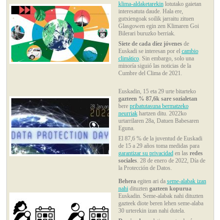
klima-aldaketarekin
lotutako gaietan
interesatuta daude. Hala ere,
gutxiengoak soilik jarraitu zituen
Glasgowen egin zen Klimaren Goi
Bilerari buruzko berriak.
Siete de cada diez jóvenes
de
Euskadi se interesan por el
cambio
climático
. Sin embargo, solo una
minoría siguió las noticias de la
Cumbre del Clima de 2021.
Euskadin, 15 eta 29 urte bitarteko
gazteen % 87,6k sare sozialetan
bere
pribatutasuna bermatzeko
neurriak
hartzen ditu. 2022ko
urtarrilaren 28a, Datuen Babesaren
Eguna.
El 87,6 % de la juventud de Euskadi
de 15 a 29 años toma medidas para
garantizar su privacidad
en las
redes
sociales
. 28 de enero de 2022, Día de
la Protección de Datos.
Behera
egiten ari da
seme-alabak izan
nahi
dituzten
gazteen kopurua
Euskadin. Seme-alabak nahi dituzten
gazteek diote beren lehen seme-alaba
30 urterekin izan nahi dutela.