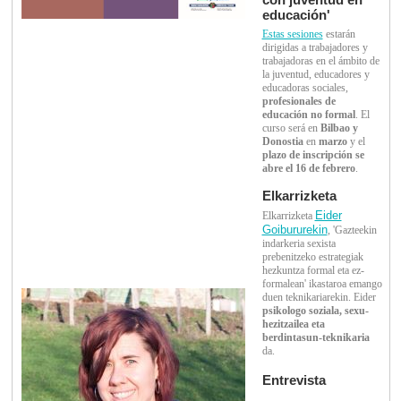
educación'
Estas sesiones
estarán
dirigidas a trabajadores y
trabajadoras en el ámbito de
la juventud, educadores y
educadoras sociales,
profesionales de
educación no formal
. El
curso será en
Bilbao y
Donostia
en
marzo
y el
plazo de inscripción se
abre el 16 de febrero
.
Elkarrizketa
Eider
Elkarrizketa
Goibururekin
, 'Gazteekin
indarkeria sexista
prebenitzeko estrategiak
hezkuntza formal eta ez-
formalean' ikastaroa emango
duen teknikariarekin. Eider
psikologo soziala, sexu-
hezitzailea eta
berdintasun-teknikaria
da.
Entrevista