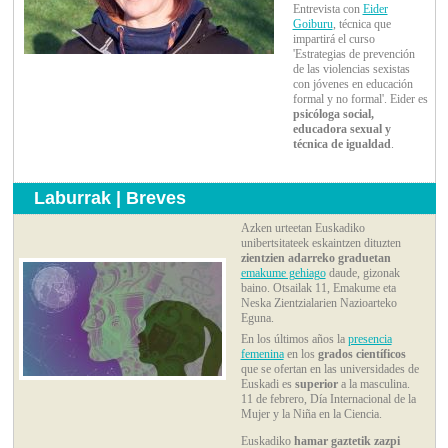
Entrevista con
Eider
Goiburu
, técnica que
impartirá el curso
'Estrategias de prevención
de las violencias sexistas
con jóvenes en educación
formal y no formal'. Eider es
psicóloga social,
educadora sexual y
técnica de igualdad
.
Laburrak | Breves
Azken urteetan Euskadiko
unibertsitateek eskaintzen dituzten
zientzien adarreko graduetan
emakume gehiago
daude, gizonak
baino. Otsailak 11, Emakume eta
Neska Zientzialarien Nazioarteko
Eguna.
En los últimos años la
presencia
femenina
en los
grados científicos
que se ofertan en las universidades de
Euskadi es
superior
a la masculina.
11 de febrero, Día Internacional de la
Mujer y la Niña en la Ciencia.
Euskadiko
hamar gaztetik zazpi