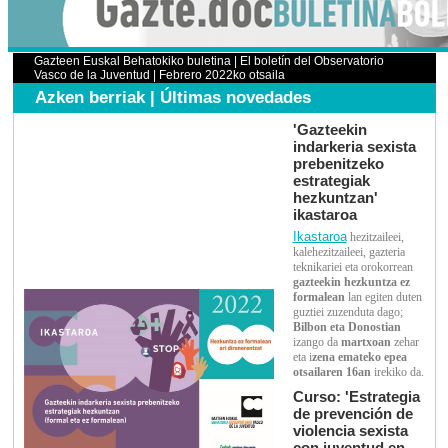
Gazteen Euskal Behatokiko buletina | El boletín del Observatorio
Vasco de la Juventud | Febrero 2022ko otsaila
Azken berriak | Últimas novedades
'Gazteekin
indarkeria sexista
prebenitzeko
estrategiak
hezkuntzan'
ikastaroa
Ikastaroa
hezitzaileei,
kalehezitzaileei, gazteria
teknikariei eta orokorrean
gazteekin hezkuntza ez
formalean
lan egiten duten
guztiei zuzenduta dago;
Bilbon eta Donostian
izango da
martxoan
zehar
eta i
zena emateko epea
otsailaren 16an
irekiko da.
Curso: 'Estrategia
de prevención de
violencia sexista
con juventud en