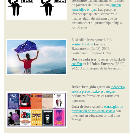
Desciende
paulatinamente el
número
de jóvenes
de Euskadi que
quieren
tener hijos o hijas
. Las personas
jóvenes que quieren ser padres o
madres algún día afirman que les
gustaría tener su primer hijo o hija a
los 30 años.
Euskadiko
hiru gaztetik bik
konfiantza dute
Europar
Batasunean
(% 68). 2022,
Gazteriaren Europako Urtea.
Dos de cada tres jóvenes
de Euskadi
confían
en la
Unión Europea
(68 %).
2022, Año Europeo de la Juventud.
Irakurketa gida
gazteekin
indarkeria
sexista prebenitzeko estrategiak
hezkuntza formal eta ez formalean
inguruan.
Guía de lectura
sobre
estrategias de
prevención de violencia sexista
con
juventud en educación formal y no
formal.