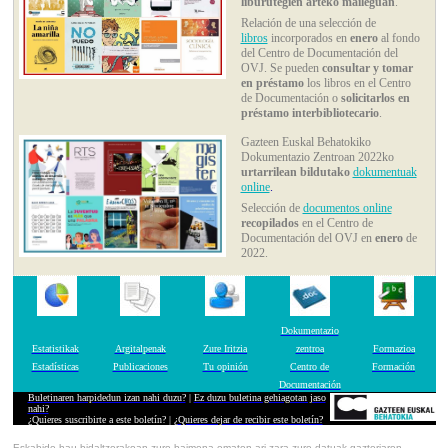
liburutegien arteko maileguan
.
Relación de una selección de
libros
incorporados en
enero
al fondo
del Centro de Documentación del
OVJ. Se pueden
consultar y tomar
en préstamo
los libros en el Centro
de Documentación o
solicitarlos en
préstamo interbibliotecario
.
Gazteen Euskal Behatokiko
Dokumentazio Zentroan 2022ko
urtarrilean bildutako
dokumentuak
online
.
Selección de
documentos online
recopilados
en el Centro de
Documentación del OVJ en
enero
de
2022.
Dokumentazio
Estatistikak
Argitalpenak
Zure Iritzia
zentroa
Formazioa
Estadísticas
Publicaciones
Tu opinión
Centro de
Formación
Documentación
Buletinaren harpidedun izan nahi duzu?
|
Ez duzu buletina gehiagotan jaso
nahi?
¿
Quieres suscribirte a este boletín?
| ¿
Quieres dejar de recibir este boletín?
Eskabide hau bidaltzerakoan zure baimena ematen ari zara zure datuak gazteriaren