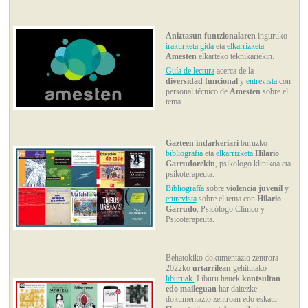
Aniztasun funtzionalaren
inguruko
irakurketa gida
eta
elkarrizketa
Amesten
elkarteko teknikariekin.
Guía de lectura
acerca de la
diversidad funcional
y
entrevista
con
personal técnico de
Amesten
sobre el
tema.
Gazteen indarkeriari
buruzko
bibliografia
eta
elkarrizketa
Hilario
Garrudorekin
, psikologo klinikoa eta
psikoterapeuta.
Bibliografía
sobre
violencia juvenil
y
entrevista
sobre el tema con
Hilario
Garrudo
, Psicólogo Clínico y
Psicoterapeuta.
Behatokiko dokumentazio zentrora
2022ko
urtarrilean
gehitutako
liburuak.
Liburu hauek
kontsultan
edo maileguan
har daitezke
dokumentazio zentroan edo eskatu