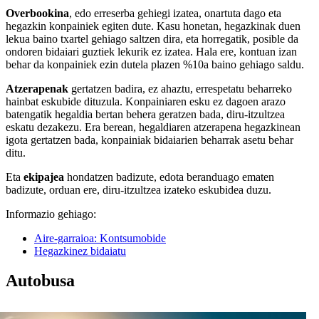
Overbookina
, edo erreserba gehiegi izatea, onartuta dago eta
hegazkin konpainiek egiten dute. Kasu honetan, hegazkinak duen
lekua baino txartel gehiago saltzen dira, eta horregatik, posible da
ondoren bidaiari guztiek lekurik ez izatea. Hala ere, kontuan izan
behar da konpainiek ezin dutela plazen %10a baino gehiago saldu.
Atzerapenak
gertatzen badira, ez ahaztu, errespetatu beharreko
hainbat eskubide dituzula. Konpainiaren esku ez dagoen arazo
batengatik hegaldia bertan behera geratzen bada, diru-itzultzea
eskatu dezakezu. Era berean, hegaldiaren atzerapena hegazkinean
igota gertatzen bada, konpainiak bidaiarien beharrak asetu behar
ditu.
Eta
ekipajea
hondatzen badizute, edota beranduago ematen
badizute, orduan ere, diru-itzultzea izateko eskubidea duzu.
Informazio gehiago:
Aire-garraioa: Kontsumobide
Hegazkinez bidaiatu
Autobusa