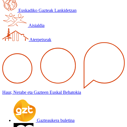
Euskadiko Gazteak Lankidetzan
Aisialdia
Aterpetxeak
Haur, Nerabe eta Gazteen Euskal Behatokia
Gazteaukera buletina