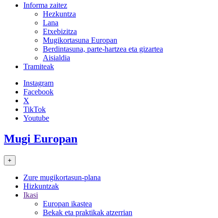
Informa zaitez
Hezkuntza
Lana
Etxebizitza
Mugikortasuna Europan
Berdintasuna, parte-hartzea eta gizartea
Aisialdia
Tramiteak
Instagram
Facebook
X
TikTok
Youtube
Mugi Europan
+
Zure mugikortasun-plana
Hizkuntzak
Ikasi
Europan ikastea
Bekak eta praktikak atzerrian