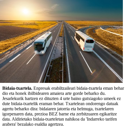
Bidaia-txartela.
Enpresak erabiltzaileari bidaia-txartela eman behar
dio eta honek ibilbidearen amaiera arte gorde beharko du.
Jesarlekurik hartzen ez dituzten 4 urte baino gutxiagoko umeek ez
dute bidaia-txartelik eraman behar. Txartelean ondorengo datuak
agertu beharko dira: bidaiaren jatorria eta helmuga, txartelaren
igorpenaren data, prezioa BEZ barne eta zerbitzuaren egikaritze
data. Aldirietako bidaia-txarteletan nahikoa da 'Indarreko tarifen
arabera' bezalako esaldia agertzea.