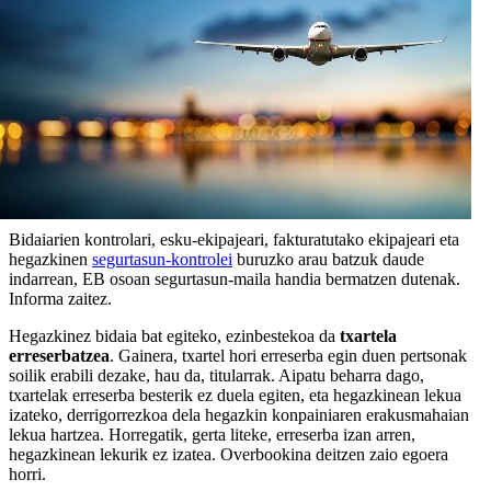
Bidaiarien kontrolari, esku-ekipajeari, fakturatutako ekipajeari eta
hegazkinen
segurtasun-kontrolei
buruzko arau batzuk daude
indarrean, EB osoan segurtasun-maila handia bermatzen dutenak.
Informa zaitez.
Hegazkinez bidaia bat egiteko, ezinbestekoa da
txartela
erreserbatzea
. Gainera, txartel hori erreserba egin duen pertsonak
soilik erabili dezake, hau da, titularrak. Aipatu beharra dago,
txartelak erreserba besterik ez duela egiten, eta hegazkinean lekua
izateko, derrigorrezkoa dela hegazkin konpainiaren erakusmahaian
lekua hartzea. Horregatik, gerta liteke, erreserba izan arren,
hegazkinean lekurik ez izatea. Overbookina deitzen zaio egoera
horri.