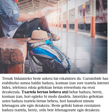
Trenak bidaiatzeko beste aukera bat eskaintzen du. Garraiobide hau
erabiltzeko asmoa baldin baduzu, kontuan izan zure txartela internet
bidez, telefonoz edota geltokian bertan erreserbatu eta erosi
dezakezula.
Txartela bertan behera utzi
behar baduzu, berriz,
kontuan izan, hori egiteko bi modu daudela. Jatorrizko geltokian
uzten baduzu txartela bertan behera, hori hamabost minutu
lehenagora arte egin dezakezu. Beste geltoki batean ezeztatzen
baduzu txartela, berriz, ordu bete lehenagorarte egin dezakezu