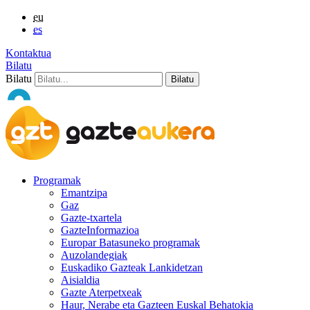
eu
es
Kontaktua
Bilatu
Bilatu
Programak
Emantzipa
Gaz
Gazte-txartela
GazteInformazioa
Europar Batasuneko programak
Auzolandegiak
Euskadiko Gazteak Lankidetzan
Aisialdia
Gazte Aterpetxeak
Haur, Nerabe eta Gazteen Euskal Behatokia