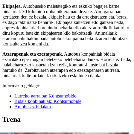
Ekipajea.
Autobuseko maletategiko eta eskuko bagajea barne,
bidaiariak 30 kiloraino dohainik eraman dezake. Aire-garraioan
gertatzen den ez bezala, ekipaje hau ez da erregistratzen eta, beraz,
ez dago fakturatze beharrik. Ekipajea kaltetzen edo galtzen bada,
enpresak bidaiariari ordaindu beharko dio aldez aurretik finkaturiko
diru kopuru batekin ekipajearen kilo bakoitzetik. Animaliarik
eraman nahi baldin bada autobus konpainia bakoitzaren baldintzak
kontsultatzea komeni da.
Atzerapenak eta ezeztapenak.
Autobus konpainiak bidaia
ezarritako epe-mugan betetzeko betebeharra dauka. Horrela ez bada,
halabeharrezko kasuetan izan ezik, kontratu-hauste bat bezala
hartuko da. Zerbitzuaren atzerapen edo ezeztapenaren aurrean,
bidaiariak kalte-ordainak eskatzeko eskubidea dauka.
Informazio gehiago:
Lurreko garraioa: Kontsumobide
Bidaia konbinatuak: Kontsumobide
Autobusez bidaiatu
Trena