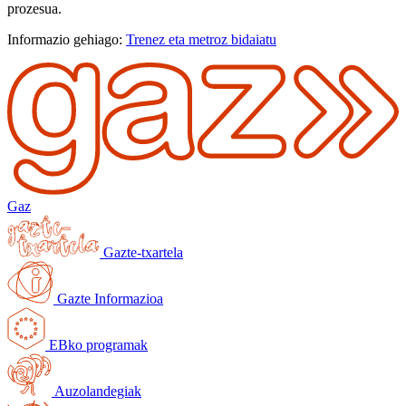
prozesua.
Informazio gehiago:
Trenez eta metroz bidaiatu
Gaz
Gazte-txartela
Gazte Informazioa
EBko programak
Auzolandegiak