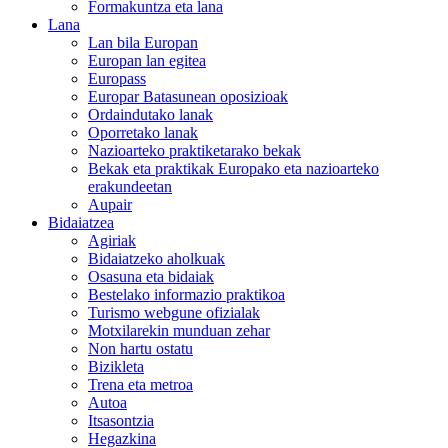
Formakuntza eta lana
Lana
Lan bila Europan
Europan lan egitea
Europass
Europar Batasunean oposizioak
Ordaindutako lanak
Oporretako lanak
Nazioarteko praktiketarako bekak
Bekak eta praktikak Europako eta nazioarteko
erakundeetan
Aupair
Bidaiatzea
Agiriak
Bidaiatzeko aholkuak
Osasuna eta bidaiak
Bestelako informazio praktikoa
Turismo webgune ofizialak
Motxilarekin munduan zehar
Non hartu ostatu
Bizikleta
Trena eta metroa
Autoa
Itsasontzia
Hegazkina