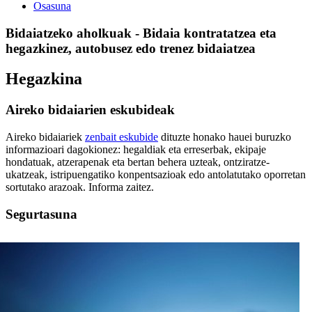
Osasuna
Bidaiatzeko aholkuak - Bidaia kontratatzea eta
hegazkinez, autobusez edo trenez bidaiatzea
Hegazkina
Aireko bidaiarien eskubideak
Aireko bidaiariek
zenbait eskubide
dituzte honako hauei buruzko
informazioari dagokionez: hegaldiak eta erreserbak, ekipaje
hondatuak, atzerapenak eta bertan behera uzteak, ontziratze-
ukatzeak, istripuengatiko konpentsazioak edo antolatutako oporretan
sortutako arazoak. Informa zaitez.
Segurtasuna